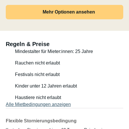
Fahrradträger für 2 Fahrräder
Mehr Optionen ansehen
Anhängerkupplung
Zusätzlicher Fahrradträger für die Anhängerkupplung
verfügbar
Regeln & Preise
Mindestalter für Mieter:innen: 25 Jahre
Länge 6 Meter, passt in normale Parklücken
Rauchen nicht erlaubt
Zugelassen für den normalen Pkw-Führerschein (Klasse
B in Schweden)
Festivals nicht erlaubt
Kinder unter 12 Jahren erlaubt
Schaltgetriebe
Haustiere nicht erlaubt
Zwei tragbare Gaskocher
Alle Mietbedingungen anzeigen
Kühlbox
Flexible Stornierungsbedingung
Isolierpaneele für die Fenster im Schlafbereich