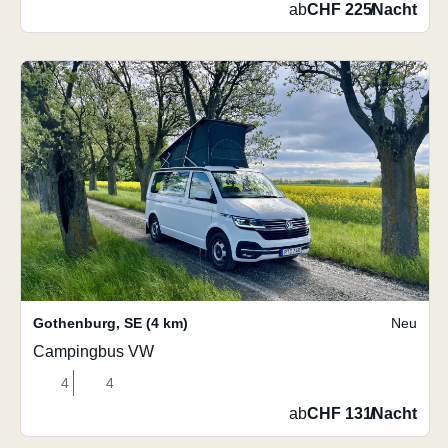
ab
CHF 225
/
Nacht
Gothenburg
,
SE
(4 km)
Neu
Campingbus VW
4
4
ab
CHF 131
/
Nacht