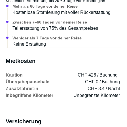
Kostenlose Stornierung bis zu 60 Tage vor Reisebeginn
Mehr als 60 Tage vor deiner Reise
Vorhänge für die Frontfenster
Kostenlose Stornierung mit voller Rückerstattung
Zwischen 7–60 Tagen vor deiner Reise
Schiebedach für Licht und Belüftung
Teilerstattung von 75% des Gesamtpreises
Weniger als 7 Tage vor deiner Reise
240-V-Wechselstromwandler (max. 1000 W) zum Laden
Keine Erstattung
von Laptops etc.
Anschluss an externes 240-V-Stromnetz verfügbar
Mietkosten
Zusätzliche Ausrüstung zur Miete:
Kaution
CHF 426 / Buchung
Übergabepauschale
CHF 0 / Buchung
Zwei Kajaks mit Paddel: je 1000 SEK pro Woche
Zusatzfahrer:in
CHF 3.4 / Nacht
Inbegriffene Kilometer
Unbegrenzte Kilometer
Großes Surfbrett: 500 SEK pro Woche
Kleines Surfbrett: 500 SEK pro Woche SEK pro Woche
Versicherung
- Mountainbike Größe L: 500 SEK pro Woche