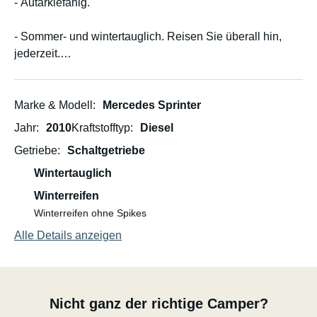
- Autarkiefähig.
- Sommer- und wintertauglich. Reisen Sie überall hin,
jederzeit.
- Alle 5 Sitze lassen sich für bequemes Reisen
zurücklehnen.
Marke & Modell
Mercedes Sprinter
Jahr
2010
Kraftstofftyp
Diesel
- 4 Doppelbetten und ein Kinderbett
Getriebe
Schaltgetriebe
USB-Ladeanschlüsse an allen Sitzen und Betten
Wintertauglich
Winterreifen
Toilette (tragbare Toilette)
Winterreifen ohne Spikes
Alle Details anzeigen
Markise, Tisch und Sitzgelegenheiten für Mahlzeiten im
Freien
Großer Dachgepäckträger für Surfbretter, Kajak etc.
Nicht ganz der richtige Camper?