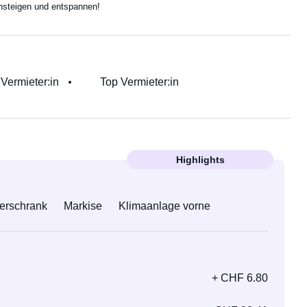
insteigen und entspannen!
r Vermieter:in
Top Vermieter:in
Highlights
ierschrank
Markise
Klimaanlage vorne
+ CHF 6.80