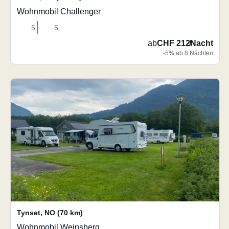
Wohnmobil Challenger
5
5
ab
CHF 212
/
Nacht
-5% ab 8 Nächten
Tynset
,
NO
(70 km)
Wohnmobil Weinsberg