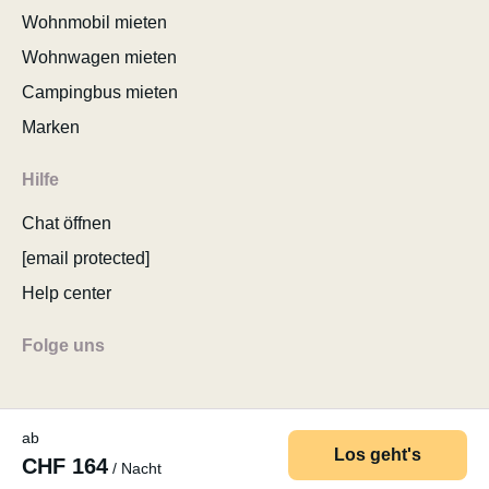
Wohnmobil mieten
Wohnwagen mieten
Campingbus mieten
Marken
Hilfe
Chat öffnen
[email protected]
Help center
Folge uns
ab
Los geht's
CHF 164
/ Nacht
© 2026 MyCamper AG
AGB
Datenschutzerklärung