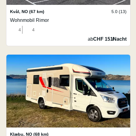
Kvål
,
NO
(67 km)
5.0 (13)
Wohnmobil Rimor
4
4
ab
CHF 151
/
Nacht
Klæbu
,
NO
(68 km)