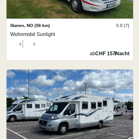
Støren
,
NO
(56 km)
5.0 (7)
Wohnmobil Sunlight
4
4
ab
CHF 157
/
Nacht