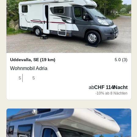
Uddevalla
,
SE
(19 km)
5.0 (3)
Wohnmobil Adria
5
5
ab
CHF 114
/
Nacht
-10% ab 8 Nächten