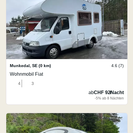
Munkedal
,
SE
(0 km)
4.6 (7)
Wohnmobil Fiat
4
3
ab
CHF 92
/
Nacht
-5% ab 8 Nächten