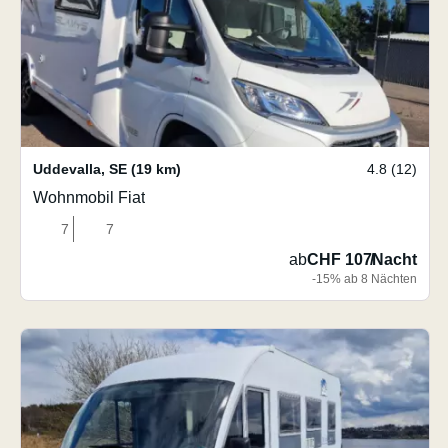
Uddevalla
,
SE
(19 km)
4.8 (12)
Wohnmobil Fiat
7
7
ab
CHF 107
/
Nacht
-15% ab 8 Nächten