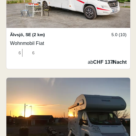
Älvsjö
,
SE
(2 km)
5.0 (10)
Wohnmobil Fiat
6
6
ab
CHF 137
/
Nacht