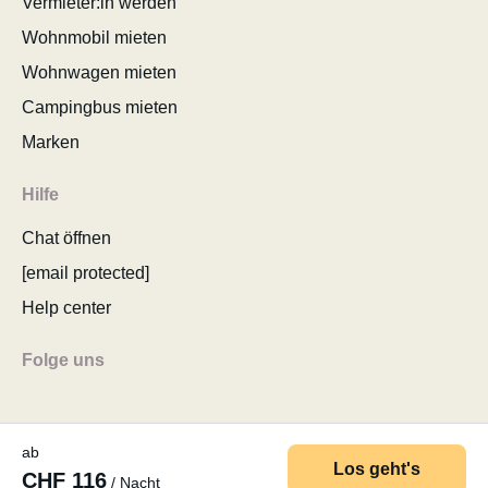
Vermieter:in werden
Wohnmobil mieten
Wohnwagen mieten
Campingbus mieten
Marken
Hilfe
Chat öffnen
[email protected]
Help center
Folge uns
ab
Los geht's
CHF 116
/ Nacht