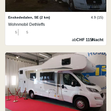
Enskededalen
,
SE
(2 km)
4.9 (15)
Wohnmobil Dethleffs
5
5
ab
CHF 115
/
Nacht