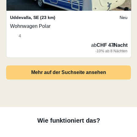
Uddevalla
,
SE
(23 km)
Neu
Wohnwagen Polar
4
ab
CHF 47
/
Nacht
-10% ab 8 Nächten
Mehr auf der Suchseite ansehen
Wie funktioniert das?