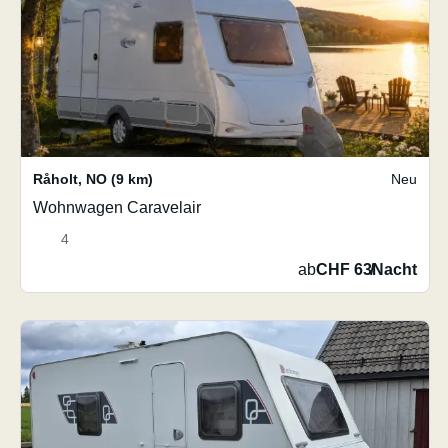
Råholt
,
NO
(9 km)
Neu
Wohnwagen Caravelair
4
ab
CHF 63
/
Nacht