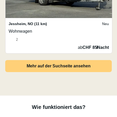
Jessheim
,
NO
(11 km)
Neu
Wohnwagen
2
ab
CHF 85
/
Nacht
Mehr auf der Suchseite ansehen
Wie funktioniert das?