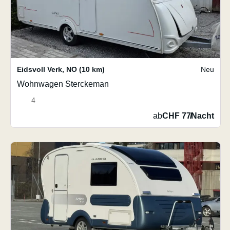
Eidsvoll Verk
,
NO
(10 km)
Neu
Wohnwagen Sterckeman
4
ab
CHF 77
/
Nacht