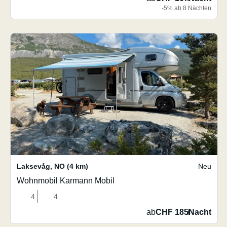
-5% ab 8 Nächten
Laksevåg
,
NO
(4 km)
Neu
Wohnmobil Karmann Mobil
4
4
ab
CHF 185
/
Nacht