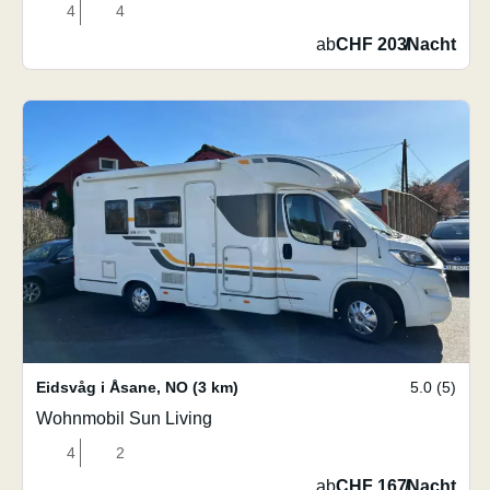
4
4
ab
CHF 203
/
Nacht
Eidsvåg i Åsane
,
NO
(3 km)
5.0 (5)
Wohnmobil Sun Living
4
2
ab
CHF 167
/
Nacht