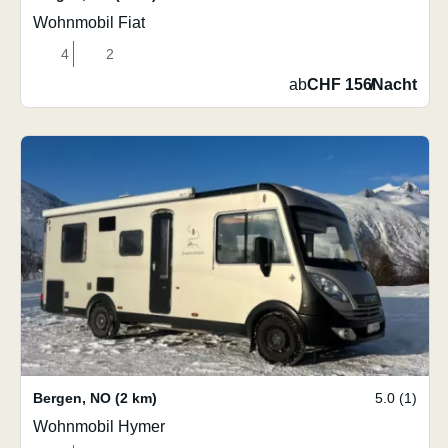
Wohnmobil Fiat
4
2
ab
CHF 156
/
Nacht
Bergen
,
NO
(2 km)
5.0 (1)
Wohnmobil Hymer