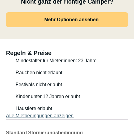
Nicht ganz der richtige Camper?
200 cm)
- Viel Stauraum unter dem Bett
- Café-Set, das Sie an Ihrem gewünschten
Mehr Optionen ansehen
Übernachtungsort aufstellen können
- Kfz-Steuer (Vignette) für die Schweiz für 2025 und 2026
bezahlt
Regeln & Preise
Führerschein Klasse B
Mindestalter für Mieter:innen: 23 Jahre
Fahrer muss mindestens 23 Jahre alt sein
Rückgabe mit vollem Tank
Rauchen nicht erlaubt
Maut- und Bußgelder sind vom Mieter zu tragen
Festivals nicht erlaubt
Bei Fragen kontaktieren Sie uns bitte!
Kinder unter 12 Jahren erlaubt
Haustiere erlaubt
Alle Mietbedingungen anzeigen
Standard Stornierungsbedingung