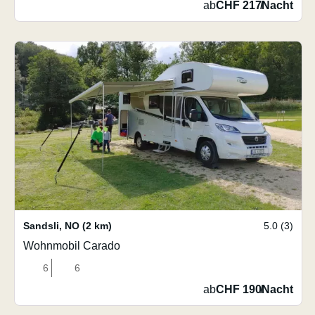
ab
CHF 217
/
Nacht
Sandsli
,
NO
(2 km)
5.0 (3)
Wohnmobil Carado
6
6
ab
CHF 190
/
Nacht