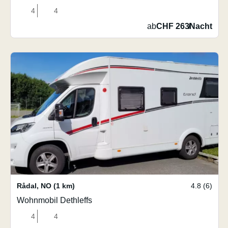
4
4
ab
CHF 263
/
Nacht
Rådal
,
NO
(1 km)
4.8 (6)
Wohnmobil Dethleffs
4
4