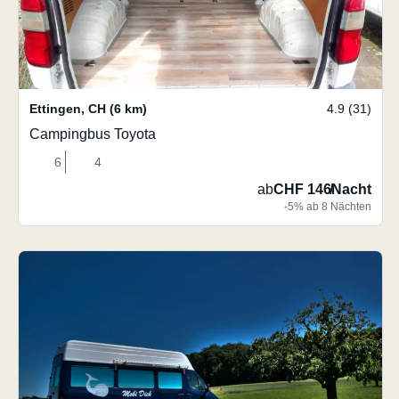
Ettingen
,
CH
(6 km)
4.9 (31)
Campingbus Toyota
6
4
ab
CHF 146
/
Nacht
-5% ab 8 Nächten