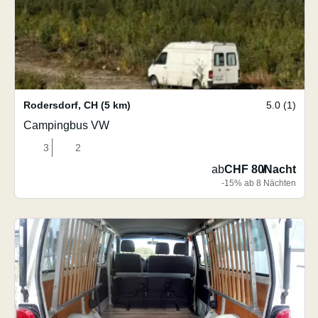
Rodersdorf
,
CH
(5 km)
5.0 (1)
Campingbus VW
3
2
ab
CHF 80
/
Nacht
-15% ab 8 Nächten