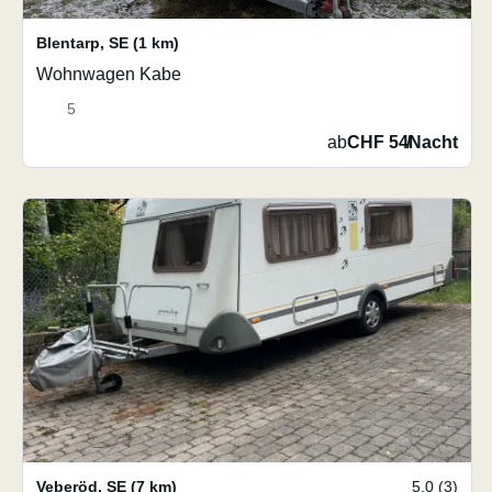
Blentarp
,
SE
(1 km)
Wohnwagen Kabe
5
ab
CHF 54
/
Nacht
Veberöd
,
SE
(7 km)
5.0 (3)