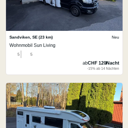
Sandviken
,
SE
(23 km)
Neu
Wohnmobil Sun Living
5
5
ab
CHF 120
/
Nacht
-15% ab 14 Nächten