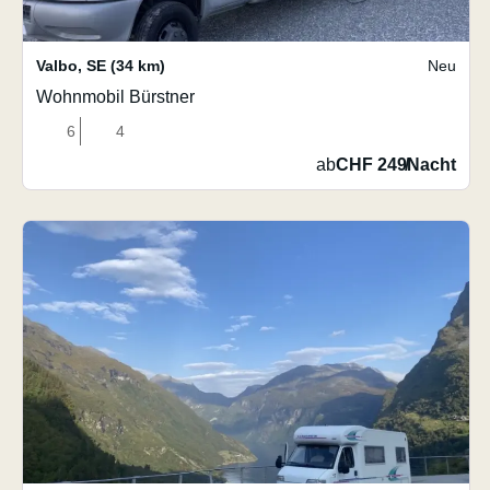
Valbo
,
SE
(34 km)
Neu
Wohnmobil Bürstner
6
4
ab
CHF 249
/
Nacht