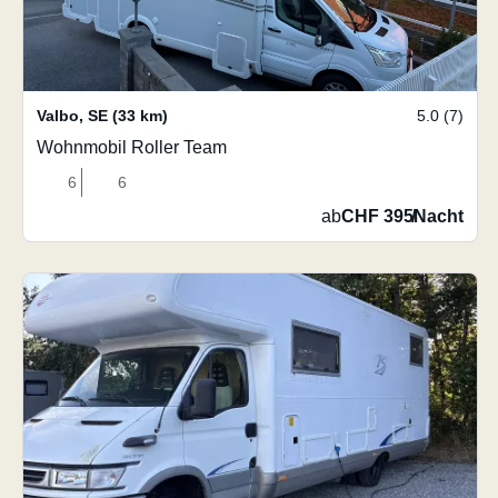
Valbo
,
SE
(33 km)
5.0 (7)
Wohnmobil Roller Team
6
6
ab
CHF 395
/
Nacht