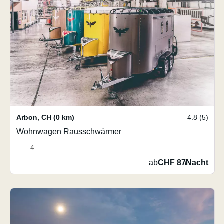
Arbon
,
CH
(0 km)
4.8 (5)
Wohnwagen Rausschwärmer
4
ab
CHF 87
/
Nacht