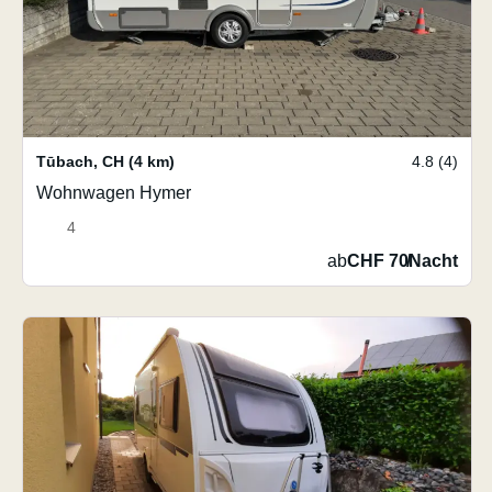
Tūbach
,
CH
(4 km)
4.8 (4)
Wohnwagen Hymer
4
ab
CHF 70
/
Nacht