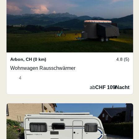
Arbon
,
CH
(0 km)
4.8 (5)
Wohnwagen Rausschwärmer
4
ab
CHF 109
/
Nacht