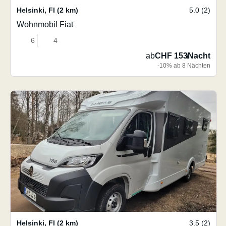
Helsinki
,
FI
(2 km)
5.0 (2)
Wohnmobil Fiat
6
4
ab
CHF 153
/
Nacht
-10% ab 8 Nächten
Helsinki
,
FI
(2 km)
3.5 (2)