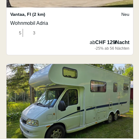
Vantaa
,
FI
(2 km)
Neu
Wohnmobil Adria
5
3
ab
CHF 129
/
Nacht
-25% ab 56 Nächten