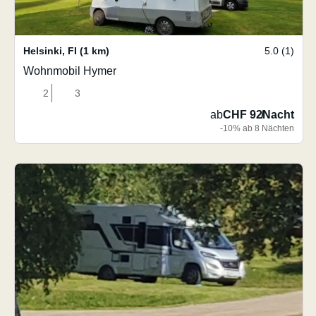
Helsinki
,
FI
(1 km)
5.0 (1)
Wohnmobil Hymer
2
3
ab
CHF 92
/
Nacht
-10% ab 8 Nächten