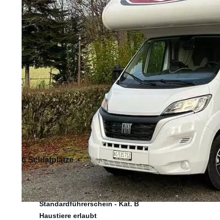
6 Schlafplätze
6 Sitzplätze
Standardführerschein - Kat. B
Haustiere erlaubt