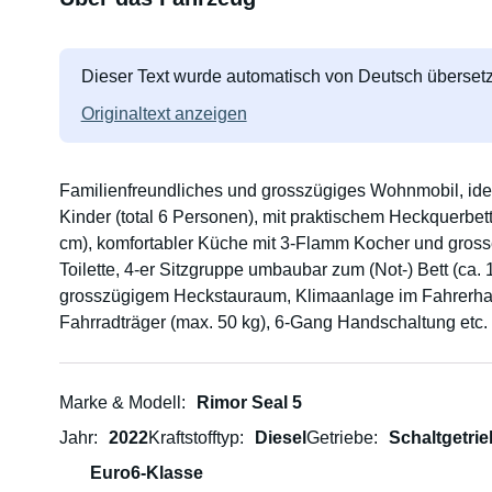
Dieser Text wurde automatisch von Deutsch übersetz
Originaltext anzeigen
Familienfreundliches und grosszügiges Wohnmobil, ide
Kinder (total 6 Personen), mit praktischem Heckquerbe
cm), komfortabler Küche mit 3-Flamm Kocher und gross
Toilette, 4-er Sitzgruppe umbaubar zum (Not-) Bett (ca
grosszügigem Heckstauraum, Klimaanlage im Fahrerhau
Fahrradträger (max. 50 kg), 6-Gang Handschaltung etc. Zuladung ca. 480 kg. Abmessungen LxBxH ca.
715x230x315cm
Marke & Modell
Rimor Seal 5
Jahr
2022
Kraftstofftyp
Diesel
Getriebe
Schaltgetrie
Euro6-Klasse