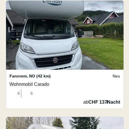
Fannrem
,
NO
(42 km)
Neu
Wohnmobil Carado
6
6
ab
CHF 137
/
Nacht