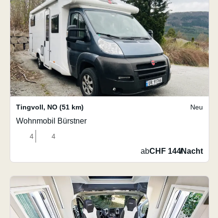
Tingvoll
,
NO
(51 km)
Neu
Wohnmobil Bürstner
4
4
ab
CHF 144
/
Nacht