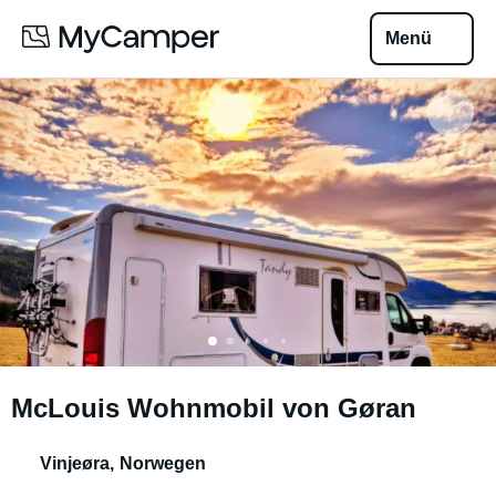
Menü
McLouis Wohnmobil von Gøran
Vinjeøra
,
Norwegen