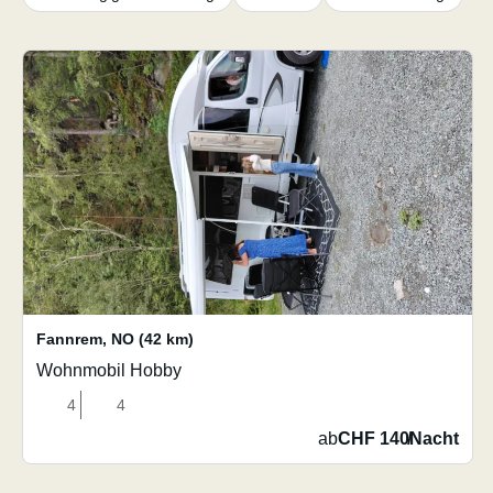
Fannrem
,
NO
(42 km)
Wohnmobil Hobby
4
4
ab
CHF 140
/
Nacht