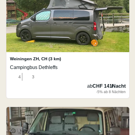
Weiningen ZH
,
CH
(3 km)
Campingbus Dethleffs
4
3
ab
CHF 141
/
Nacht
-5% ab 8 Nächten