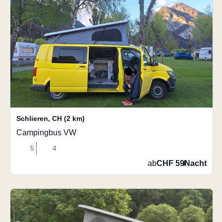
Schlieren
,
CH
(2 km)
Campingbus VW
5
4
ab
CHF 59
/
Nacht