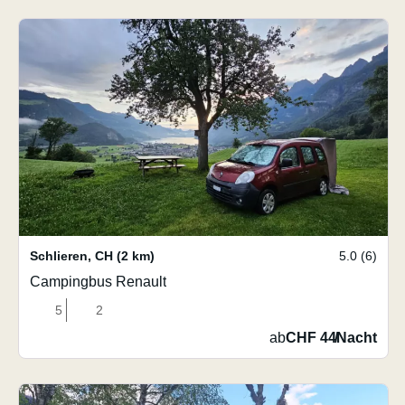
Schlieren
,
CH
(2 km)
5.0 (6)
Campingbus Renault
5
2
ab
CHF 44
/
Nacht