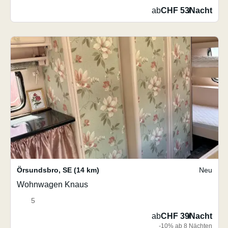
ab
CHF 53
/
Nacht
Örsundsbro
,
SE
(14 km)
Neu
Wohnwagen Knaus
5
ab
CHF 39
/
Nacht
-10% ab 8 Nächten