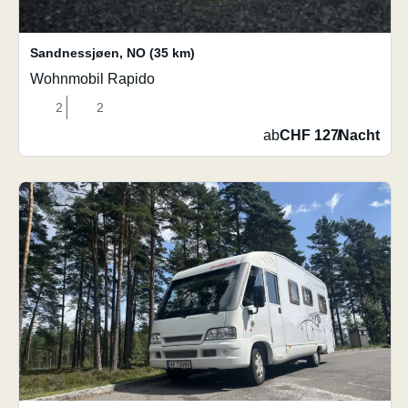
Sandnessjøen
,
NO
(35 km)
Wohnmobil Rapido
2
2
ab
CHF 127
/
Nacht