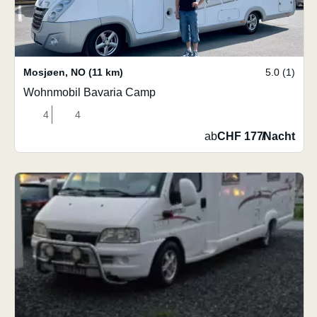
Mosjøen
,
NO
(11 km)
5.0 (1)
Wohnmobil Bavaria Camp
4
4
ab
CHF 177
/
Nacht