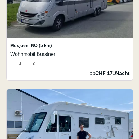
Mosjøen
,
NO
(5 km)
Wohnmobil Bürstner
4
6
ab
CHF 171
/
Nacht