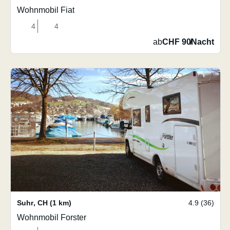
Wohnmobil Fiat
4
4
ab
CHF 90
/
Nacht
Suhr
,
CH
(1 km)
4.9 (36)
Wohnmobil Forster