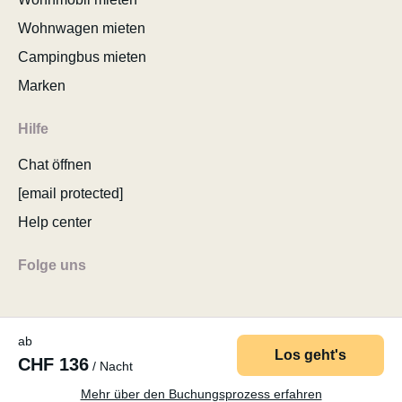
Wohnwagen mieten
Campingbus mieten
Marken
Hilfe
Chat öffnen
[email protected]
Help center
Folge uns
ab
Los geht's
CHF 136
/ Nacht
© 2026 MyCamper AG
AGB
Datenschutzerklärung
Impressum
Sitemap
Cookie consent ändern
Mehr über den Buchungsprozess erfahren