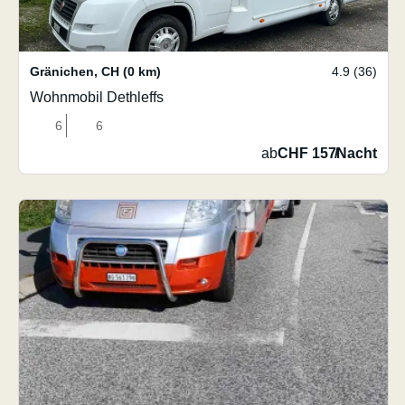
Gränichen
,
CH
(0 km)
4.9 (36)
Wohnmobil Dethleffs
6
6
ab
CHF 157
/
Nacht