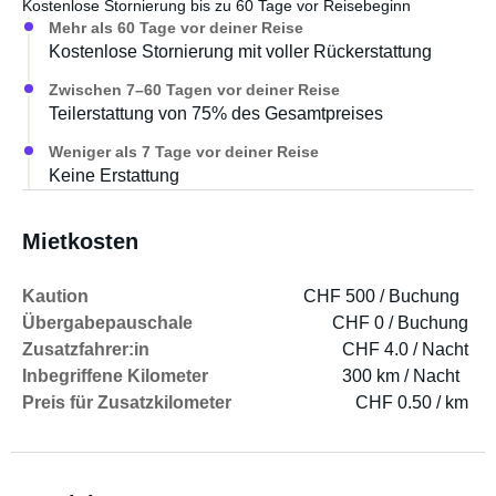
Kostenlose Stornierung bis zu 60 Tage vor Reisebeginn
normalen Innendusche.
Mehr als 60 Tage vor deiner Reise
Die Solarpaneel auf dem Dach ermöglicht es auch,
Kostenlose Stornierung mit voller Rückerstattung
einmal Autark zu stehen, wenn man einmal nicht auf
einen Campingplatz stehen möchte oder kann.
Zwischen 7–60 Tagen vor deiner Reise
Teilerstattung von 75% des Gesamtpreises
Weniger als 7 Tage vor deiner Reise
Keine Erstattung
Mietkosten
Kaution
CHF 500 / Buchung
Übergabepauschale
CHF 0 / Buchung
Zusatzfahrer:in
CHF 4.0 / Nacht
Inbegriffene Kilometer
300 km / Nacht
Preis für Zusatzkilometer
CHF 0.50 / km