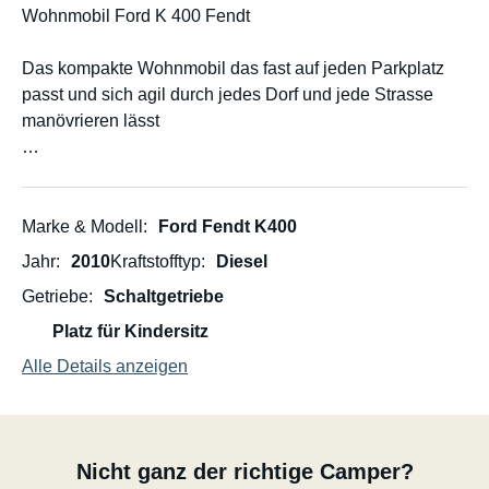
Wohnmobil Ford K 400 Fendt
Das kompakte Wohnmobil das fast auf jeden Parkplatz
passt und sich agil durch jedes Dorf und jede Strasse
manövrieren lässt
- 4 Reiseplätze
- 3 Schlafplätze
- Klimaanlage im Fahrerhaus
Marke & Modell
Ford Fendt K400
- Führerschein Kat. B 3.5T
Jahr
2010
Kraftstofftyp
Diesel
- WC und Dusche
Getriebe
Schaltgetriebe
- Länge 6m, Breite 2.15m, Höhe 2.8m
-Solar,
Platz für Kindersitz
-Aussenduschen
Alle Details anzeigen
-Gasgrill mit Aussenanschluss am Wohnmobil
- Internet (Wlan) inkl. Smart TV
Ein zeitgemässes, sehr gemütliches, gepflegtes
Nicht ganz der richtige Camper?
Wohnmobil!!