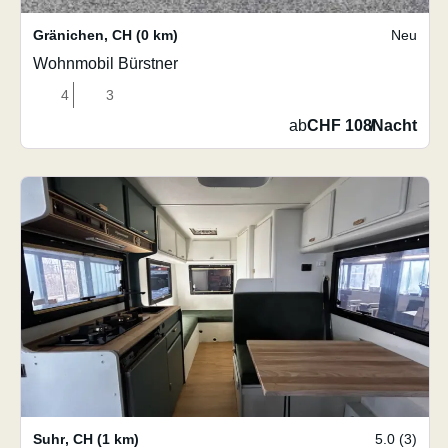
Gränichen
,
CH
(0 km)
Neu
Wohnmobil Bürstner
4
3
ab
CHF 108
/
Nacht
Suhr
,
CH
(1 km)
5.0 (3)