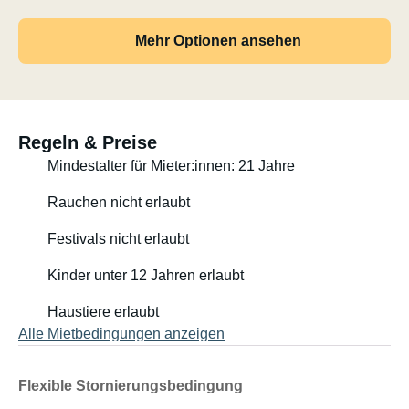
Das Fahrzeug hat ausreichend Platz für 3 schlafende und
Mehr Optionen ansehen
4 fahrende Personen.
Gratis kann auf Wunsch die Gepäckbox auf den
Veloträger montiert werden (siehe Bild).
Dadurch kann neben der Standardausrüstung noch viel
Gepäck mitgenommen werden.
Regeln & Preise
Der Innenraum ist grosszügig bemessen. Das Wohnmobil
Mindestalter für Mieter:innen: 21 Jahre
ist für 4 Personen voll ausgestattet.
Es entstehen also keine Probleme mit Besteck, Geschirr,
Rauchen nicht erlaubt
Pfannen, Gläser und Teller.
Festivals nicht erlaubt
Betten werden bezogen und mit Kissen und Decke
ausgeliefert.
Kinder unter 12 Jahren erlaubt
Die Sitzgruppe kann auch als Bett für die 3. Person
umgebaut werden.
Haustiere erlaubt
Das Doppelbett befindet sich im Heck.
Alle Mietbedingungen anzeigen
Am Heck hat es ein Fahrradträger für 2-3 Fahrräder.
Es gibt am Wohnmobil noch eine Aussendusche für eine
Flexible Stornierungsbedingung
Abkühlung zwischendurch oder als Alternative zur