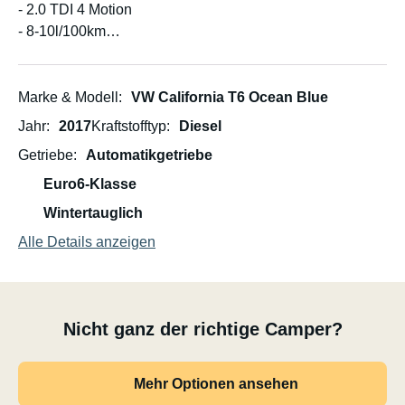
- 2.0 TDI 4 Motion
- 8-10l/100km
- 30l Frischwasser / 30l Grautank
- Trockentrenntoilette (mobil)
- Aussendusche (kalt)
Marke & Modell
VW California T6 Ocean Blue
Jahr
2017
Kraftstofftyp
Diesel
Getriebe
Automatikgetriebe
Ganzjahresreifen um auch mal gut einem Feldweg
entlang zu fahren.
Euro6-Klasse
Pearlweiss (momentan mit Winterreifen ausgestattet).
Wintertauglich
Alle Details anzeigen
Der Wagen wird nur nach vorheriger Absprache und nur
noch sehr selten vermietet.
Nicht ganz der richtige Camper?
Mehr Optionen ansehen