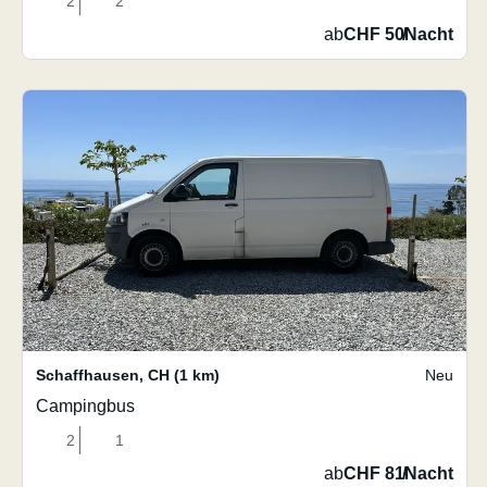
2
2
ab
CHF 50
/
Nacht
Schaffhausen
,
CH
(1 km)
Neu
Campingbus
2
1
ab
CHF 81
/
Nacht