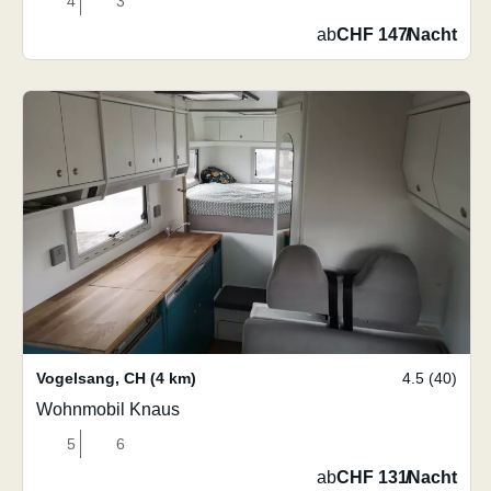
4
3
ab
CHF 147
/
Nacht
Vogelsang
,
CH
(4 km)
4.5 (40)
Wohnmobil Knaus
5
6
ab
CHF 131
/
Nacht