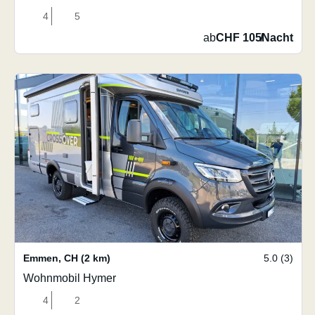
4
5
ab
CHF 105
/
Nacht
Emmen
,
CH
(2 km)
5.0 (3)
Wohnmobil Hymer
4
2