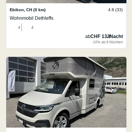
Ebikon
,
CH
(0 km)
4.8 (33)
Wohnmobil Dethleffs
4
4
ab
CHF 132
/
Nacht
-10% ab 8 Nächten