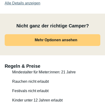
Alle Details anzeigen
- Kleine Küche im Bus mit einem Kochfeld, Waschbecken
und mehr Platz, als man denkt durch geniale Tisch-
Mechanik
- Heckauszug, Ausklapptisch und integrierte
Nicht ganz der richtige Camper?
Duschkabine am Kofferraum
- Zubehör für 4 Personen: Outdoor-Tisch, Stühle,
Geschirr, Topf, Pfanne, Besteck, Gläser & Tassen,
Mehr Optionen ansehen
Nespresso Maschine, Outdoor-Gaskocher & -Grill,
Auffahrkeile, Solardusche und mehr
- So ziemlich alles, was VW an Infotainment zu bieten
hat.
Regeln & Preise
Mindestalter für Mieter:innen: 21 Jahre
Rauchen nicht erlaubt
Festivals nicht erlaubt
Kinder unter 12 Jahren erlaubt