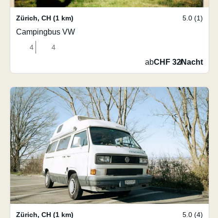
Zürich
,
CH
(1 km)
5.0 (1)
Campingbus VW
4
4
ab
CHF 32
/
Nacht
Zürich
,
CH
(1 km)
5.0 (4)