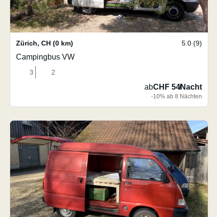
Zürich
,
CH
(0 km)
5.0 (9)
Campingbus VW
3
2
ab
CHF 54
/
Nacht
-10% ab 8 Nächten