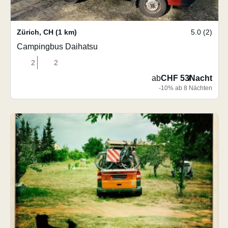
Zürich
,
CH
(1 km)
5.0 (2)
Campingbus Daihatsu
2
2
ab
CHF 53
/
Nacht
-10% ab 8 Nächten