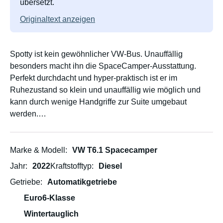
übersetzt.
Originaltext anzeigen
Spotty ist kein gewöhnlicher VW-Bus. Unauffällig
besonders macht ihn die SpaceCamper-Ausstattung.
Perfekt durchdacht und hyper-praktisch ist er im
Ruhezustand so klein und unauffällig wie möglich und
kann durch wenige Handgriffe zur Suite umgebaut
werden.
- Die geniale SpaceCamper-Rückbank kann innerhalb
von wenigen Sekunden zum Bett umgebaut werden und
durch mobile Polster gibts kein nerviges Umräumen
Marke & Modell
VW T6.1 Spacecamper
mehr.
Jahr
2022
Kraftstofftyp
Diesel
- Aufstelldach mit Dachterassen-Feeling
Getriebe
Automatikgetriebe
- Leistungsstarke Solaranlage, mit der man sogar Laptops
laden kann (perfekt fürs mobile Office mitten in der Natur)
Euro6-Klasse
und Stecker, wo man auch hinsieht und dimmbare LED-
Wintertauglich
Beleuchtung.