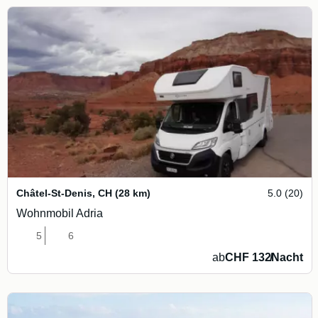
Châtel-St-Denis
,
CH
(28 km)
5.0 (20)
Wohnmobil Adria
5
6
ab
CHF 132
/
Nacht