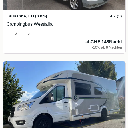
Lausanne
,
CH
(8 km)
4.7 (9)
Campingbus Westfalia
6
5
ab
CHF 148
/
Nacht
-10% ab 8 Nächten