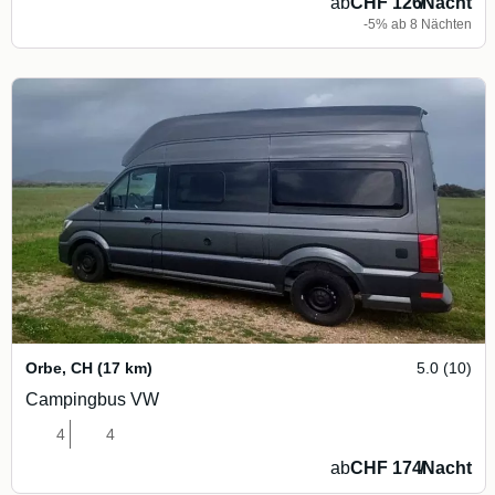
ab
CHF 126
/
Nacht
-5% ab 8 Nächten
Orbe
,
CH
(17 km)
5.0 (10)
Campingbus VW
4
4
ab
CHF 174
/
Nacht