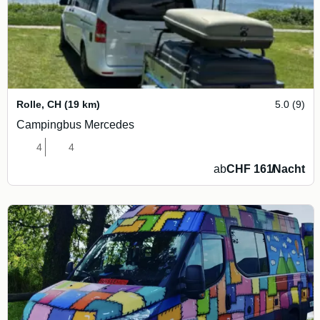
Rolle
,
CH
(19 km)
5.0 (9)
Campingbus Mercedes
4
4
ab
CHF 161
/
Nacht