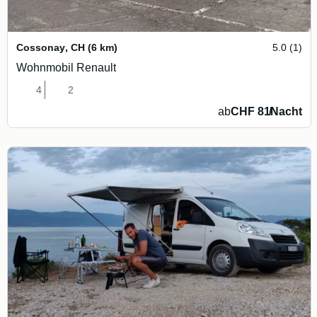
Cossonay
,
CH
(6 km)
5.0 (1)
Wohnmobil Renault
4
2
ab
CHF 81
/
Nacht