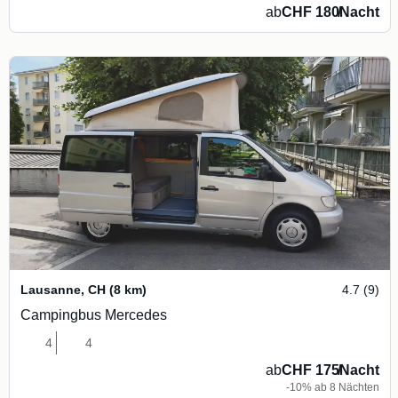
ab
CHF 180
/
Nacht
Lausanne
,
CH
(8 km)
4.7 (9)
Campingbus Mercedes
4
4
ab
CHF 175
/
Nacht
-10% ab 8 Nächten