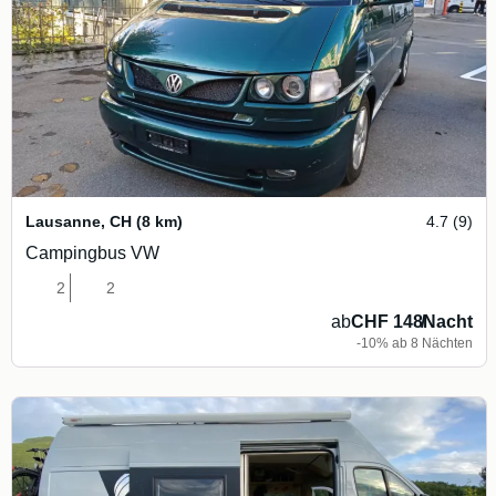
Lausanne
,
CH
(8 km)
4.7 (9)
Campingbus VW
2
2
ab
CHF 148
/
Nacht
-10% ab 8 Nächten