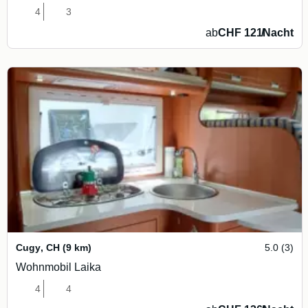
4
3
ab
CHF 121
/
Nacht
Cugy
,
CH
(9 km)
5.0 (3)
Wohnmobil Laika
4
4