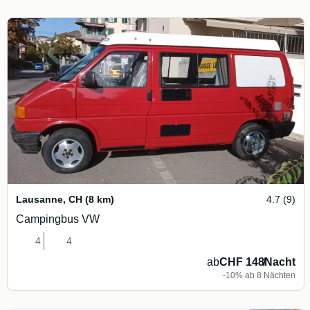
Lausanne
,
CH
(8 km)
4.7 (9)
Campingbus VW
4
4
ab
CHF 148
/
Nacht
-10% ab 8 Nächten