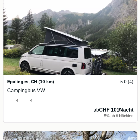
Epalinges
,
CH
(10 km)
5.0 (4)
Campingbus VW
4
4
ab
CHF 101
/
Nacht
-5% ab 8 Nächten