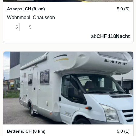
Assens
,
CH
(9 km)
5.0 (5)
Wohnmobil Chausson
5
5
ab
CHF 118
/
Nacht
Bettens
,
CH
(8 km)
5.0 (1)