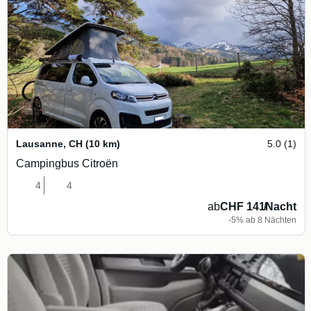
Lausanne
,
CH
(10 km)
5.0 (1)
Campingbus Citroën
4
4
ab
CHF 141
/
Nacht
-5% ab 8 Nächten