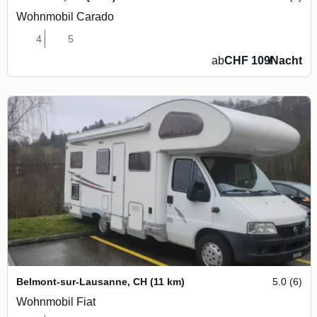
Wohnmobil Carado
4
5
ab
CHF 109
/
Nacht
Belmont-sur-Lausanne
,
CH
(11 km)
5.0 (6)
Wohnmobil Fiat