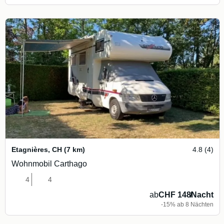
Etagnières
,
CH
(7 km)
4.8 (4)
Wohnmobil Carthago
4
4
ab
CHF 148
/
Nacht
-15% ab 8 Nächten