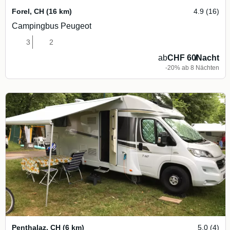
Forel
,
CH
(16 km)
4.9 (16)
Campingbus Peugeot
3
2
ab
CHF 60
/
Nacht
-20% ab 8 Nächten
Penthalaz
,
CH
(6 km)
5.0 (4)