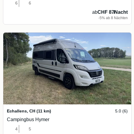
6
6
ab
CHF 87
/
Nacht
-5% ab 8 Nächten
Echallens
,
CH
(11 km)
5.0 (6)
Campingbus Hymer
4
5