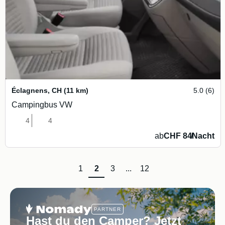
Éclagnens
,
CH
(11 km)
5.0 (6)
Campingbus VW
4
4
ab
CHF 84
/
Nacht
1
2
3
...
12
PARTNER
Hast du den Camper? Jetzt