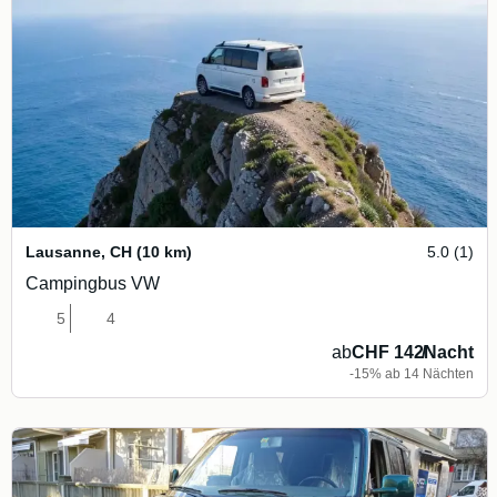
Lausanne
,
CH
(10 km)
5.0 (1)
Campingbus VW
5
4
ab
CHF 142
/
Nacht
-15% ab 14 Nächten