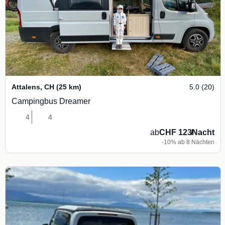
Attalens
,
CH
(25 km)
5.0 (20)
Campingbus Dreamer
4
4
ab
CHF 123
/
Nacht
-10% ab 8 Nächten