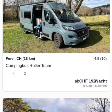
Forel
,
CH
(18 km)
4.8 (10)
Campingbus Roller Team
4
2
ab
CHF 192
/
Nacht
-5% ab 8 Nächten