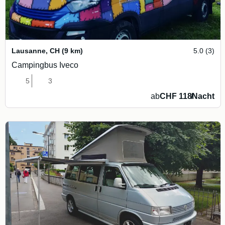
Lausanne
,
CH
(9 km)
5.0 (3)
Campingbus Iveco
5
3
ab
CHF 118
/
Nacht