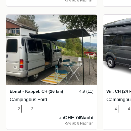
-5% ab 8 Nächten
Ebnat - Kappel
,
CH
(26 km)
4.9 (11)
Wil
,
CH
(24 
Campingbus Ford
Campingbu
2
2
4
4
ab
CHF 74
/
Nacht
-5% ab 8 Nächten