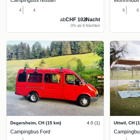
Campingbus Nissan
Wohnmobil 
4
4
6
6
ab
CHF 102
/
Nacht
-3% ab 8 Nächten
Degersheim
,
CH
(15 km)
4.0 (1)
Uttwil
,
CH
(
Campingbus Ford
Campingbu