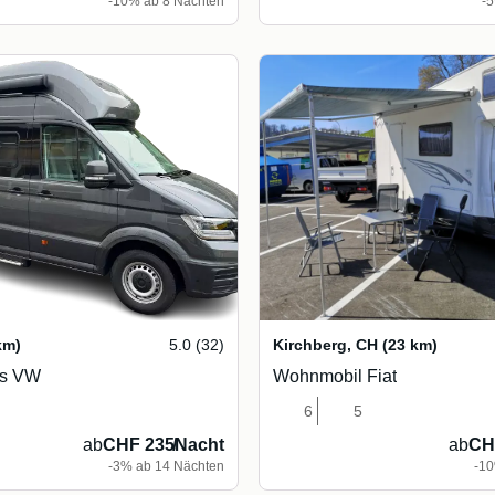
-10% ab 8 Nächten
-
km)
5.0 (32)
Kirchberg
,
CH
(23 km)
s VW
Wohnmobil Fiat
6
5
ab
CHF 235
/
Nacht
ab
CH
-3% ab 14 Nächten
-10