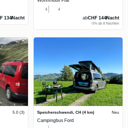
Wohnmobil Fiat
4
4
F 134
/
Nacht
ab
CHF 144
/
Nacht
-5% ab 8 Nächten
5.0 (3)
Speicherschwendi
,
CH
(4 km)
Neu
Campingbus Ford