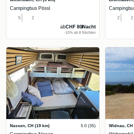
Campingbus Pössl
Campingbus
5
2
2
2
ab
CHF 80
/
Nacht
-10% ab 8 Nächten
Nassen
,
CH
(19 km)
5.0 (35)
Widnau
,
CH