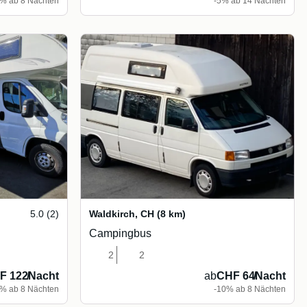
5% ab 8 Nächten
-5% ab 14 Nächten
5.0 (2)
Waldkirch
,
CH
(8 km)
Campingbus
2
2
F 122
/
Nacht
ab
CHF 64
/
Nacht
% ab 8 Nächten
-10% ab 8 Nächten