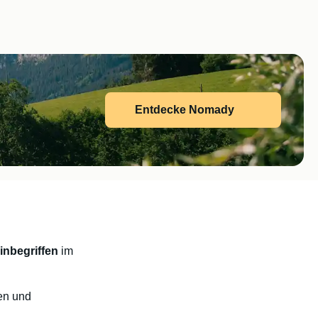
Entdecke Nomady
inbegriffen
im
len und