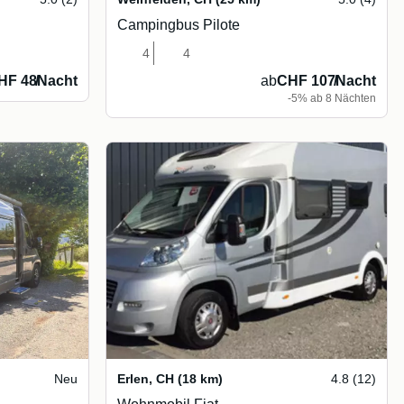
Campingbus Pilote
4
4
HF 48
/
Nacht
ab
CHF 107
/
Nacht
-5% ab 8 Nächten
Neu
Erlen
,
CH
(18 km)
4.8 (12)