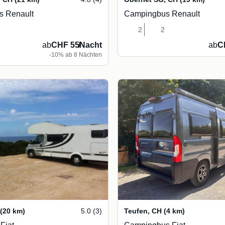
 Renault
Campingbus Renault
2
2
ab
CHF 55
/
Nacht
ab
C
-10% ab 8 Nächten
(20 km)
5.0 (3)
Teufen
,
CH
(4 km)