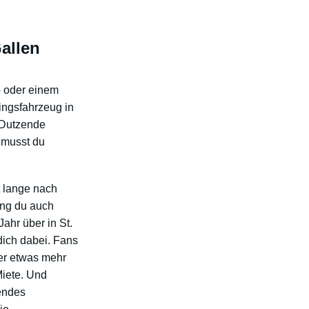
allen
b oder einem
lingsfahrzeug in
n Dutzende
 musst du
t lange nach
ng du auch
ahr über in St.
dich dabei. Fans
er etwas mehr
Miete. Und
endes