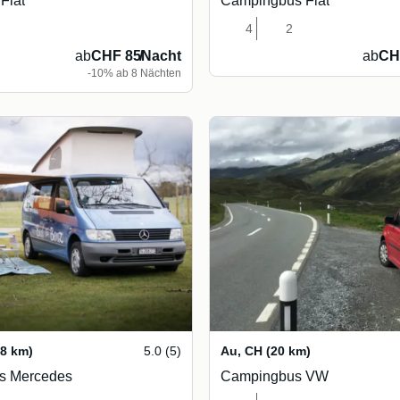
Fiat
Campingbus Fiat
4
2
ab
CHF 85
/
Nacht
ab
CH
-10% ab 8 Nächten
18 km)
5.0 (5)
Au
,
CH
(20 km)
s Mercedes
Campingbus VW