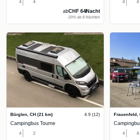
4
4
4
4
ab
CHF 64
/
Nacht
-20% ab 8 Nächten
Bürglen
,
CH
(21 km)
4.9 (12)
Frauenfeld
,
Campingbus Tourne
Campingbu
4
2
4
4