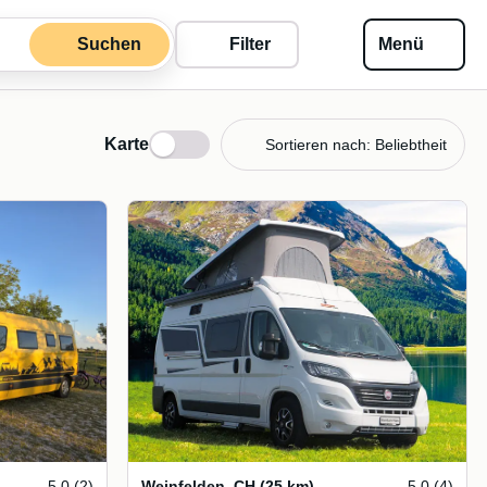
Suchen
Filter
Menü
Karte
Sortieren nach: Beliebtheit
5.0 (2)
Weinfelden
,
CH
(25 km)
5.0 (4)