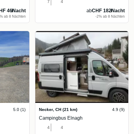
7
4
HF 46
/
Nacht
ab
CHF 182
/
Nacht
% ab 8 Nächten
-2% ab 8 Nächten
5.0 (1)
Necker
,
CH
(21 km)
4.9 (9)
Campingbus Elnagh
4
4