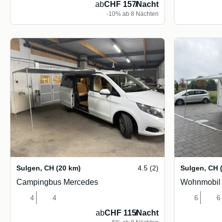
ab
CHF 157
/
Nacht
-10% ab 8 Nächten
Sulgen
,
CH
(20 km)
4.5 (2)
Sulgen
,
CH
Campingbus Mercedes
Wohnmobil G
4
4
6
6
ab
CHF 115
/
Nacht