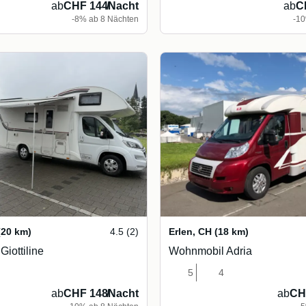
ab
CHF 144
/
Nacht
ab
C
-8% ab 8 Nächten
-10
(20 km)
4.5 (2)
Erlen
,
CH
(18 km)
iottiline
Wohnmobil Adria
5
4
ab
CHF 148
/
Nacht
ab
CH