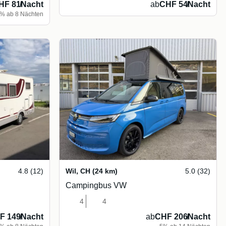
HF 81
/
Nacht
ab
CHF 54
/
Nacht
% ab 8 Nächten
4.8 (12)
Wil
,
CH
(24 km)
5.0 (32)
Campingbus VW
4
4
F 149
/
Nacht
ab
CHF 206
/
Nacht