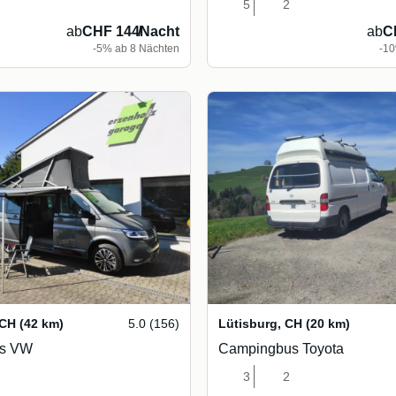
5
2
ab
CHF 144
/
Nacht
ab
C
-5% ab 8 Nächten
-10
CH
(42 km)
5.0 (156)
Lütisburg
,
CH
(20 km)
s VW
Campingbus Toyota
3
2