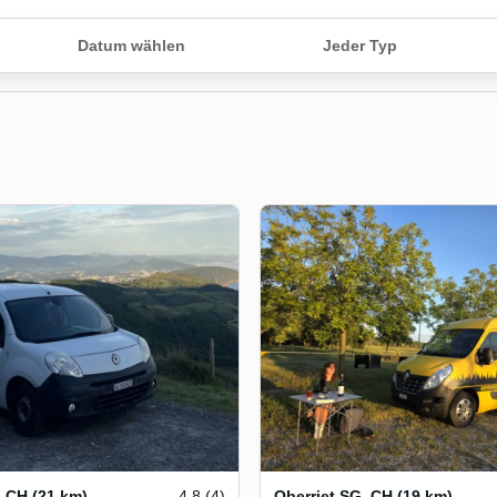
Datum wählen
Jeder Typ
,
CH
(21 km)
4.8 (4)
Oberriet SG
,
CH
(19 km)