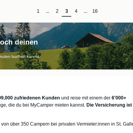
1
...
2
3
4
...
16
noch deinen
inuten buchen kannst.
99,000 zufriedenen Kunden
und reise mit einem der
6'000+
ge, die du bei MyCamper mieten kannst.
Die Versicherung ist 
n von über 350 Campern bei privaten Vermieter:innen in St. Gal