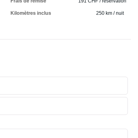
Frais de remise
191 CHF / réservation
Kilomètres inclus
250 km / nuit