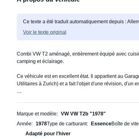
Ce texte a été traduit automatiquement depuis : All
Voir le texte original
Combi VW T2 aménagé, entièrement équipé avec cuisine
camping et éclairage.
Ce véhicule est en excellent état. Il appartient au Gar
Utilitaires à Zurich) et a fait l'objet d'une révision, d'un
Ce combi est idéal pour deux personnes.
Ema… et le voyage devient la destination.
Marque et modèle
VW VW T2b "1978"
Année
1978
Type de carburant
Essence
Boîte de vit
Adapté pour l'hiver