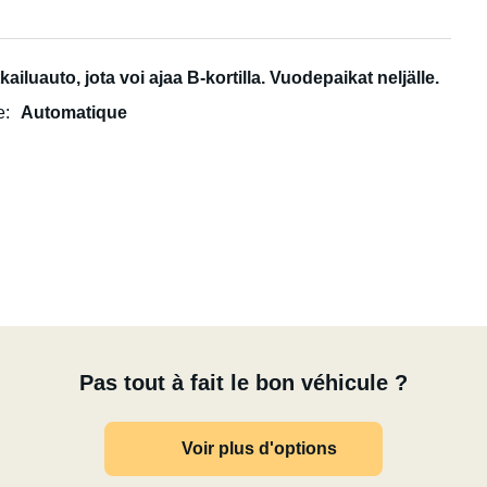
ns effort
 sur les routes les plus reculées
luauto, jota voi ajaa B-kortilla. Vuodepaikat neljälle.
e
Automatique
pplémentaires
Pas tout à fait le bon véhicule ?
Voir plus d'options