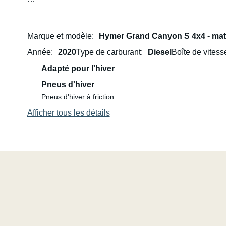
- Boîte automatique 7 vitesses : un plaisir de conduite sa
- Transmission intégrale : voyagez confortablement même
Marque et modèle
Hymer Grand Canyon S 4x4 - matkai
Année
2020
Type de carburant
Diesel
Boîte de vitess
- Toit relevable : plus d’espace et quatre couchages su
Adapté pour l'hiver
✅ La location comprend tout le nécessaire :
Pneus d'hiver
Pneus d'hiver à friction
- Couvertures et oreillers pour quatre personnes
Afficher tous les détails
- Couverts, tasses, assiettes, casserole et poêle
- Gaz et produits pour les toilettes
- Chaises de jardin et table pour quatre personnes
- Auvent pour profiter de l’ombre