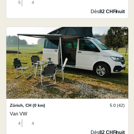
5
4
Dès
82 CHF
/
nuit
Zürich
,
CH
(0 km)
5.0 (42)
Van VW
4
4
Dès
82 CHF
/
nuit