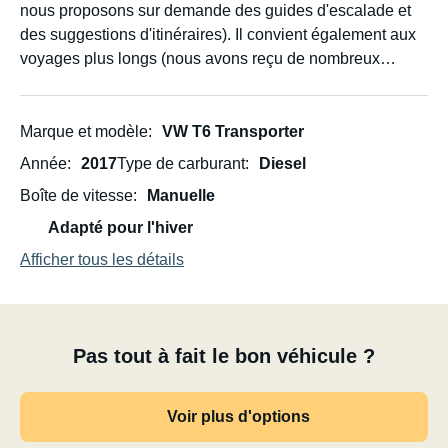
nous proposons sur demande des guides d'escalade et
des suggestions d'itinéraires). Il convient également aux
voyages plus longs (nous avons reçu de nombreux
conseils et suggestions pour le sud de la Suède depuis
notre séjour de deux semaines avec Volker).
Marque et modèle
VW T6 Transporter
Le couchage se fait sur un lit de 130 x 200 cm avec
Année
2017
Type de carburant
Diesel
sommier à lattes. Un coin du lit se transforme facilement
Boîte de vitesse
Manuelle
en siège. L'éclairage intérieur et les différentes prises 12
V, dont une pour recharger votre téléphone portable, sont
Adapté pour l'hiver
alimentés par une batterie externe et rechargés à
Afficher tous les détails
l'énergie solaire.
Pas tout à fait le bon véhicule ?
Voir plus d'options