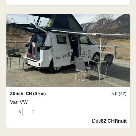
Zürich
,
CH
(0 km)
5.0 (42)
Van VW
3
2
Dès
82 CHF
/
nuit