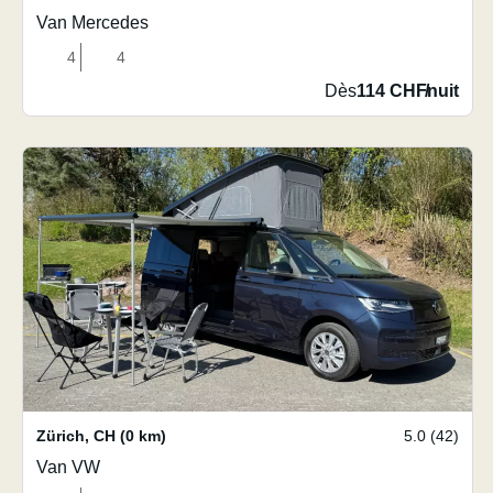
Van Mercedes
4
4
Dès
114 CHF
/
nuit
Zürich
,
CH
(0 km)
5.0 (42)
Van VW