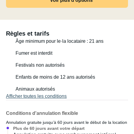
Voir plus d'options
Cordialement,
Salut cher visiteur !
Règles et tarifs
Je m'appelle Jack et je viens du Liechtenstein.
Âge minimum pour le·la locataire : 21 ans
J'ai 30 ans et je vis à Zurich depuis un an.
Fumer est interdit
Mon camping-car a presque le même âge que moi. Petit
Festivals non autorisés
et adorable, il est toujours prêt pour un court ou un long
Enfants de moins de 12 ans autorisés
voyage. Comme elle est très ancienne, il n'y a quasiment
rien qui puisse tomber en panne. J'ai parcouru des
Animaux autorisés
milliers de kilomètres sans le moindre problème, je
Afficher toutes les conditions
touche du bois.
Beaucoup de gens l'ont déjà louée en ligne et, à leurs
Conditions d'annulation flexible
yeux, c'était toujours une expérience formidable.
Annulation gratuite jusqu’à 60 jours avant le début de la location
Plus de 60 jours avant votre départ