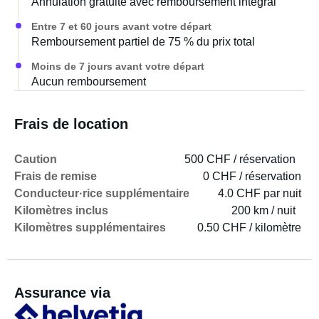
Personnellement, j'aime bien la bichonner et modifier
Annulation gratuite avec remboursement intégral
quelques petits détails pour la rendre encore plus
Entre 7 et 60 jours avant votre départ
confortable.
Remboursement partiel de 75 % du prix total
Moins de 7 jours avant votre départ
Bien cordialement,
Aucun remboursement
Votre Jack
Frais de location
La copine de Jack : J'ai trouvé cette voiture parfaite pour
les road trips et les découvertes. Elle est assez grande et
Caution
500 CHF / réservation
bien équipée pour un voyage confortable, tout en étant
Frais de remise
0 CHF / réservation
assez compacte pour se faufiler facilement en ville. Elle
Conducteur·rice supplémentaire
4.0 CHF par nuit
est facile à garer et à conduire dans les rues étroites.
Kilomètres inclus
200 km / nuit
Kilomètres supplémentaires
0.50 CHF / kilomètre
À l'intérieur, tout est rangé dans des boîtes, ce qui permet
de trouver rapidement et facilement ses affaires, et le
porte-bagages permet de ranger les vêtements
Assurance via
parfaitement. Le lit est très confortable et conçu pour les
personnes de grande taille. Si vous mesurez près de 2 m