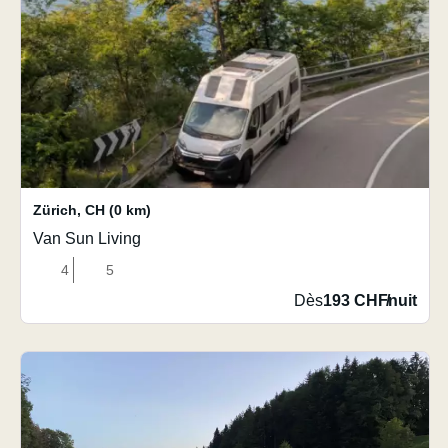
Zürich
,
CH
(0 km)
Van Sun Living
4
5
Dès
193 CHF
/
nuit