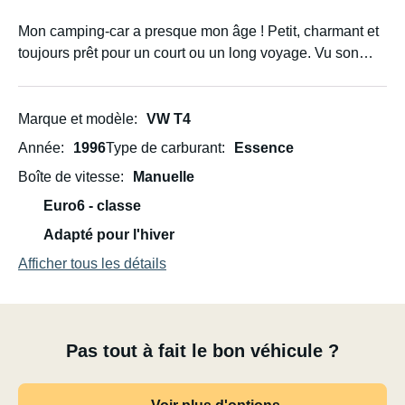
Mon camping-car a presque mon âge ! Petit, charmant et
toujours prêt pour un court ou un long voyage. Vu son
âge, il est pratiquement indestructible. J'ai parcouru des
milliers de kilomètres sans le moindre problème (je
touche du bois !).
Marque et modèle
VW T4
Année
1996
Type de carburant
Essence
De nombreuses personnes l'ont loué en ligne et l'ont
Boîte de vitesse
Manuelle
toujours trouvé fantastique.
Euro6 - classe
J'aime bricoler dedans et y apporter de petites
Adapté pour l'hiver
modifications pour le rendre encore plus confortable.
Afficher tous les détails
Ce qui distingue ce van des autres, c'est son matelas,
contrairement à un lit classique. Il est très confortable et
toujours prêt à l'emploi. Pas besoin de le déplier ni de
Pas tout à fait le bon véhicule ?
déplacer la table. N'hésitez pas à me contacter si vous
avez d'autres questions.