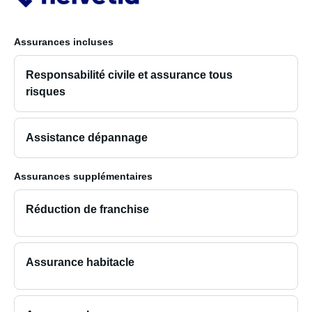
comme mon copain, vous pouvez mettre un oreiller au
bout du matelas et vous allonger confortablement.
Assurances incluses
Si vous êtes en quête d'aventure et que vous souhaitez
découvrir de nombreux endroits, c'est la voiture qu'il vous
Responsabilité civile et assurance tous
faut.
risques
Assistance dépannage
Assurances supplémentaires
Réduction de franchise
Assurance habitacle