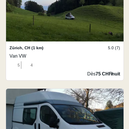
Zürich
,
CH
(1 km)
5.0 (7)
Van VW
5
4
Dès
75 CHF
/
nuit