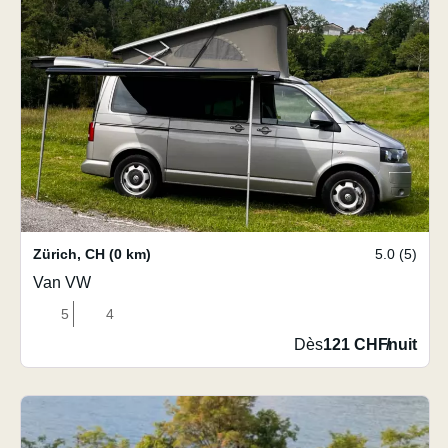
Zürich
,
CH
(0 km)
5.0 (5)
Van VW
5
4
Dès
121 CHF
/
nuit