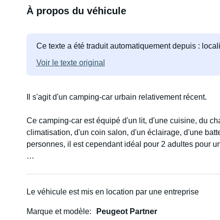
À propos du véhicule
Ce texte a été traduit automatiquement depuis : loca
Voir le texte original
Il s'agit d'un camping-car urbain relativement récent.
Ce camping-car est équipé d'un lit, d'une cuisine, du 
climatisation, d'un coin salon, d'un éclairage, d'une bat
personnes, il est cependant idéal pour 2 adultes pour un
Avec ce véhicule, vous pouvez partir à l'aventure quand
une voiture classique, facile à conduire et peu gourman
Le véhicule est mis en location par une entreprise
Parfait pour les excursions et la découverte des magni
Marque et modèle
Peugeot Partner