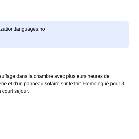
lization.languages.no
chauffage dans la chambre avec plusieurs heures de
terie et d'un panneau solaire sur le toit. Homologué pour 3
 court séjour.
 et où vous le souhaitez. Au quotidien, il se conduit comme
de en carburant.
fiques paysages du nord de la Norvège.