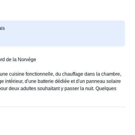
ais
ord de la Norvège
d'une cuisine fonctionnelle, du chauffage dans la chambre,
age intérieur, d'une batterie dédiée et d'un panneau solaire
 pour deux adultes souhaitant y passer la nuit. Quelques
s le souhaitez, tout en profitant du confort d'un véhicule
 quotidien.
ages du nord de la Norvège.