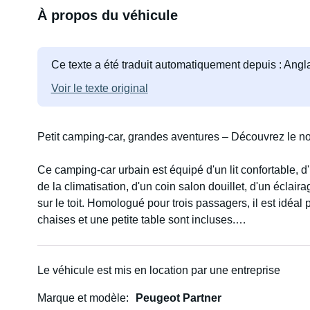
À propos du véhicule
Ce texte a été traduit automatiquement depuis : Angl
Voir le texte original
Petit camping-car, grandes aventures – Découvrez le n
Ce camping-car urbain est équipé d'un lit confortable, 
de la climatisation, d'un coin salon douillet, d'un éclair
sur le toit. Homologué pour trois passagers, il est idéal
chaises et une petite table sont incluses.
Avec ce camping-car polyvalent, voyagez où et quand vou
classique, facile à conduire et économe en carburant au
Le véhicule est mis en location par une entreprise
Marque et modèle
Peugeot Partner
Parfait pour explorer et découvrir les magnifiques pays