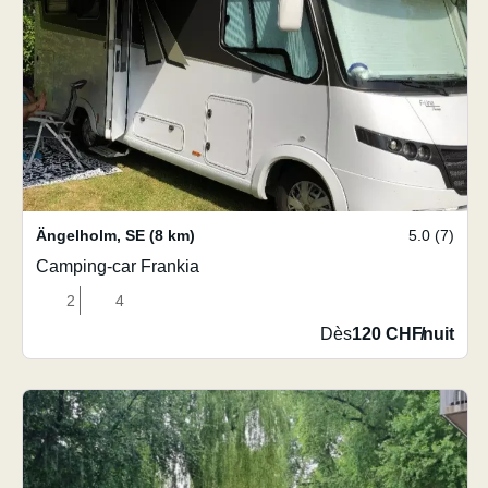
Ängelholm
,
SE
(8 km)
5.0 (7)
Camping-car Frankia
2
4
Dès
120 CHF
/
nuit