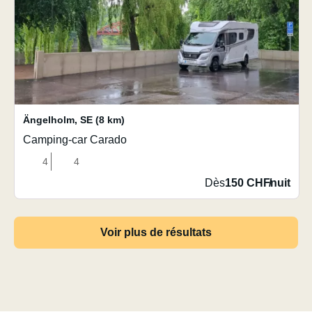
Ängelholm
,
SE
(8 km)
Camping-car Carado
4
4
Dès
150 CHF
/
nuit
Voir plus de résultats