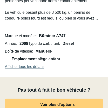
personnes peuvent donc dormir confortablement.
Le véhicule pesant plus de 3 500 kg, un permis de
conduire poids lourd est requis, ou bien si vous avez
obtenu votre permis suédois avant 1996 et que vous êtes
habitué(e) à conduire des véhicules plus imposants.
Marque et modèle
Bürstner A747
Bienvenue !
Année
2008
Type de carburant
Diesel
Boîte de vitesse
Manuelle
Emplacement siège enfant
Afficher tous les détails
Pas tout à fait le bon véhicule ?
Voir plus d'options