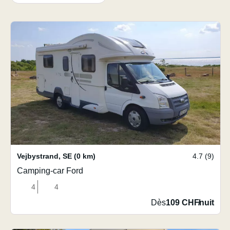
Vejbystrand
,
SE
(0 km)
4.7 (9)
Camping-car Ford
4
4
Dès
109 CHF
/
nuit