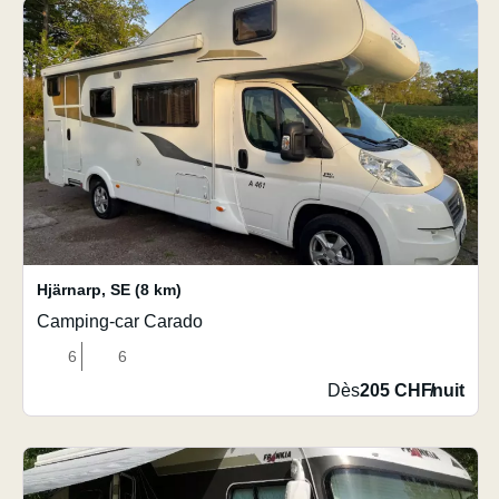
Hjärnarp
,
SE
(8 km)
Camping-car Carado
6
6
Dès
205 CHF
/
nuit