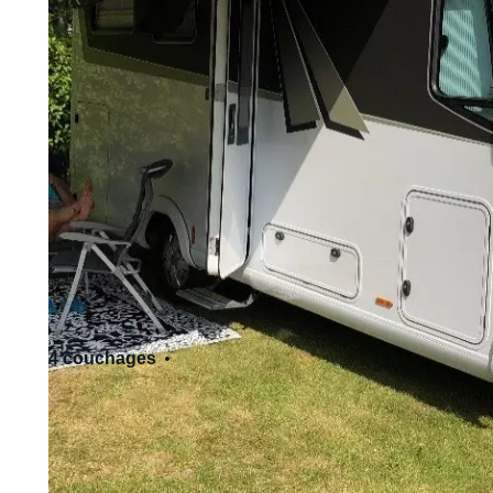
4 couchages
2 siège(s)
Permis de conduire - Cat. C