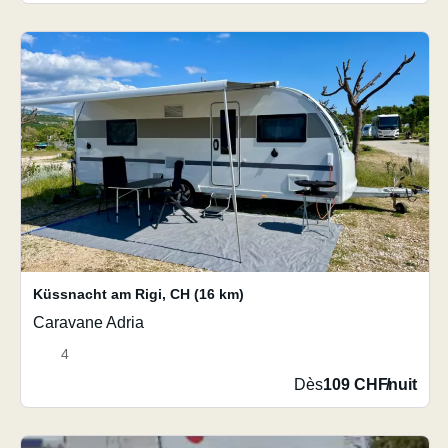
Küssnacht am Rigi
,
CH
(16 km)
Caravane Adria
4
Dès
109 CHF
/
nuit