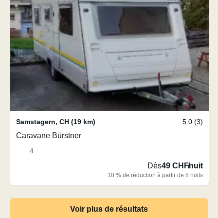
Samstagern
,
CH
(19 km)
5.0 (3)
Caravane Bürstner
4
Dès
49 CHF
/
nuit
10 % de réduction à partir de 8 nuits
Voir plus de résultats