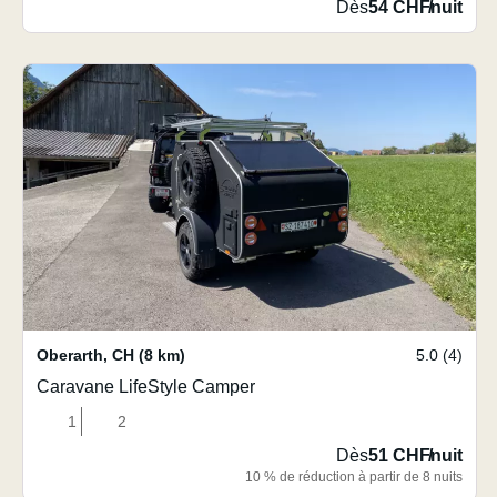
Dès
54 CHF
/
nuit
Oberarth
,
CH
(8 km)
5.0 (4)
Caravane LifeStyle Camper
1
2
Dès
51 CHF
/
nuit
10 % de réduction à partir de 8 nuits