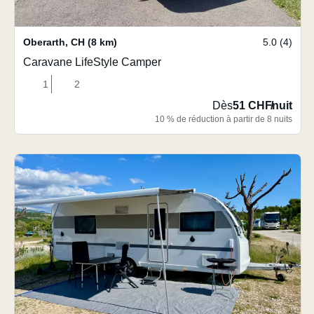
Oberarth
,
CH
(8 km)
5.0 (4)
Caravane LifeStyle Camper
1
2
Dès
51 CHF
/
nuit
10 % de réduction à partir de 8 nuits