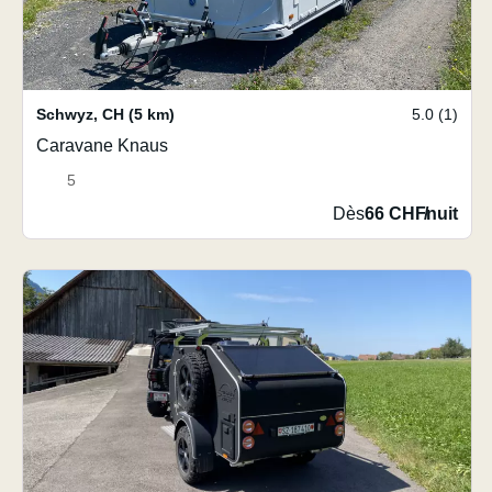
Schwyz
,
CH
(5 km)
5.0 (1)
Caravane Knaus
5
Dès
66 CHF
/
nuit