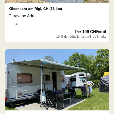
Küssnacht am Rigi
,
CH
(16 km)
Caravane Adria
4
Dès
109 CHF
/
nuit
10 % de réduction à partir de 8 nuits