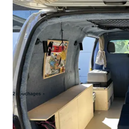
2 couchages
3 siège(s)
Permis de conduire standard - Cat. B