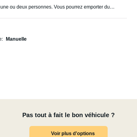
r une ou deux personnes. Vous pourrez emporter du
 coffre à skis sur le toit.
s. Cordialement, Erik
e
Manuelle
Pas tout à fait le bon véhicule ?
Voir plus d'options