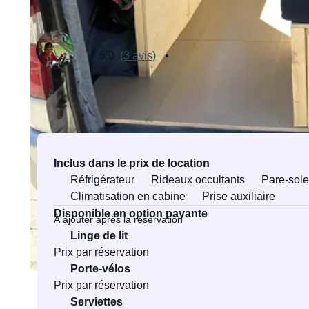
Loué par Erik
Propriétaire vérifié·e
5.0
(3 avis)
Équipements et services
Inclus dans le prix de location
Réfrigérateur
Rideaux occultants
Pare-solei
Climatisation en cabine
Prise auxiliaire
Disponible en option payante
À ajouter après la réservation
Linge de lit
Prix par réservation
Porte-vélos
Prix par réservation
Serviettes