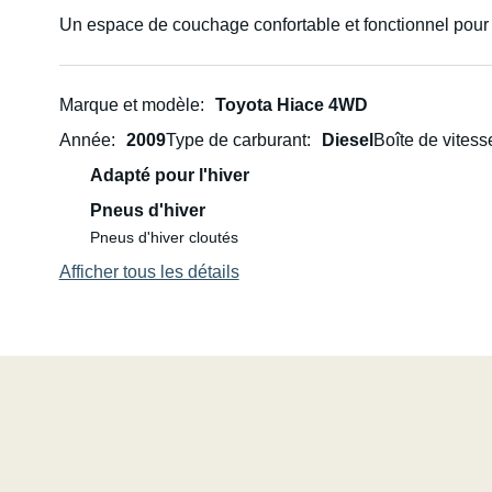
Un espace de couchage confortable et fonctionnel pou
matériel supplémentaire, aussi bien sous le lit que dans le
N'hésitez pas à me contacter si vous avez des question
Marque et modèle
Toyota Hiace 4WD
Année
2009
Type de carburant
Diesel
Boîte de vitess
Adapté pour l'hiver
Pneus d'hiver
Pneus d'hiver cloutés
Afficher tous les détails