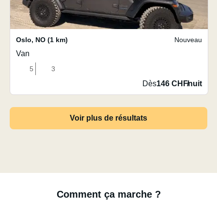
Oslo
,
NO
(1 km)
Nouveau
Van
5
3
Dès
146 CHF
/
nuit
Voir plus de résultats
Comment ça marche ?