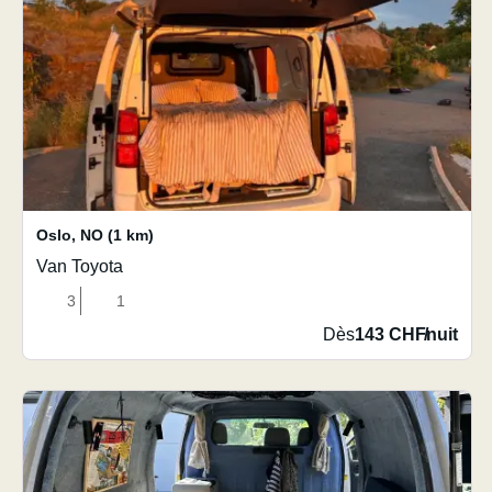
Oslo
,
NO
(1 km)
Van Toyota
3
1
Dès
143 CHF
/
nuit