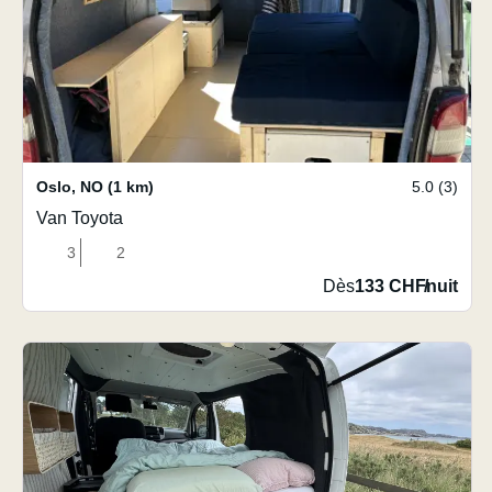
Oslo
,
NO
(1 km)
5.0 (3)
Van Toyota
3
2
Dès
133 CHF
/
nuit