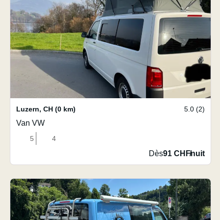
Luzern
,
CH
(0 km)
5.0 (2)
Van VW
5
4
Dès
91 CHF
/
nuit