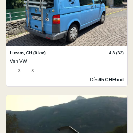
Luzern
,
CH
(0 km)
4.8 (32)
Van VW
3
3
Dès
65 CHF
/
nuit