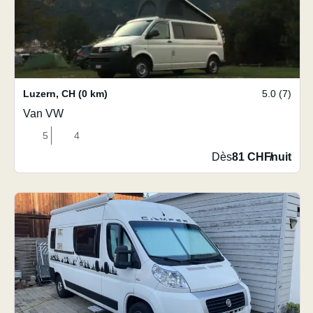
Luzern
,
CH
(0 km)
5.0 (7)
Van VW
5
4
Dès
81 CHF
/
nuit