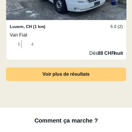
Luzern
,
CH
(1 km)
5.0 (2)
Van Fiat
5
4
Dès
88 CHF
/
nuit
Voir plus de résultats
Comment ça marche ?