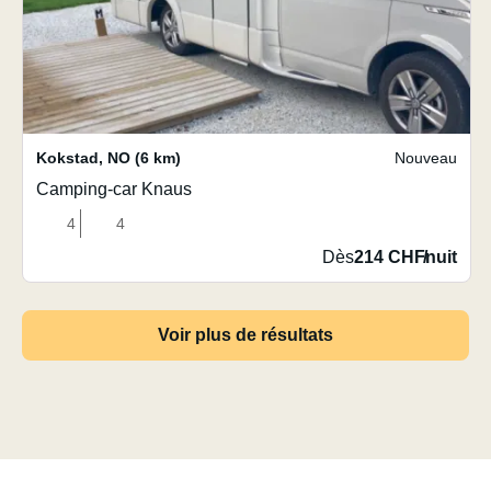
Kokstad
,
NO
(6 km)
Nouveau
Camping-car Knaus
4
4
Dès
214 CHF
/
nuit
Voir plus de résultats