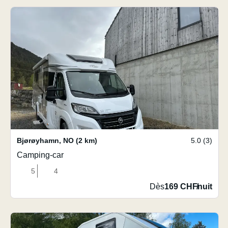
Bjørøyhamn
,
NO
(2 km)
5.0 (3)
Camping-car
5
4
Dès
169 CHF
/
nuit