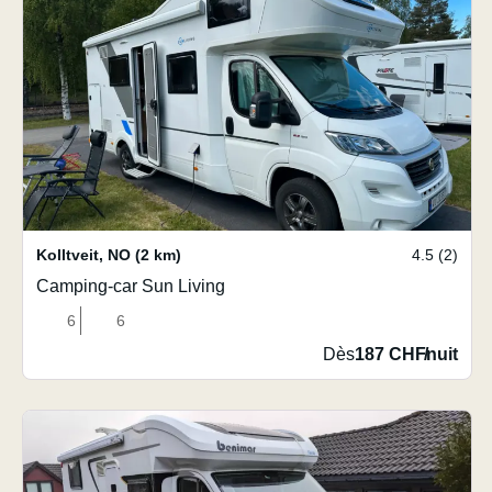
Kolltveit
,
NO
(2 km)
4.5 (2)
Camping-car Sun Living
6
6
Dès
187 CHF
/
nuit