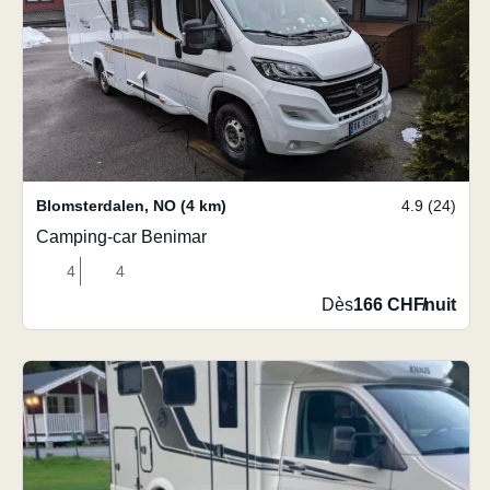
Blomsterdalen
,
NO
(4 km)
4.9 (24)
Camping-car Benimar
4
4
Dès
166 CHF
/
nuit