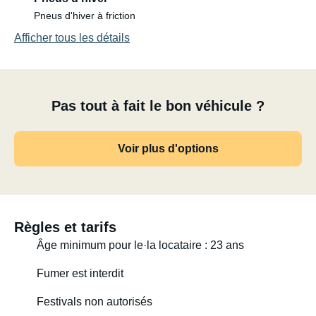
🛠️ Équipements :
Pneus d'hiver à friction
Afficher tous les détails
Cuisine escamotable avec distributeur d'eau électrique et
glacière
3 places assises à l'avant
Pas tout à fait le bon véhicule ?
Canapé-lit (130 cm de large)
Voir plus d'options
Équipements de cuisine
Table et 2 chaises
Règles et tarifs
Ventilateur de plafond
Âge minimum pour le·la locataire : 23 ans
Prise USB
Fumer est interdit
Festivals non autorisés
En option (avec supplément) :