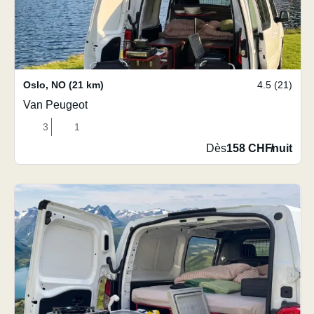
Oslo
,
NO
(21 km)
4.5 (21)
Van Peugeot
3
1
Dès
158 CHF
/
nuit