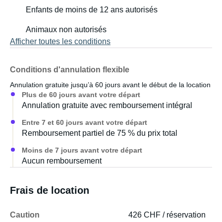
Enfants de moins de 12 ans autorisés
Toilettes (avec sacs),
Animaux non autorisés
Tente de hayon (hauteur sous les pieds),
Afficher toutes les conditions
Linge de lit
Conditions d'annulation flexible
Annulation gratuite jusqu’à 60 jours avant le début de la location
Serviettes (2 serviettes de douche et 2 serviettes de
Plus de 60 jours avant votre départ
toilette incluses),
Annulation gratuite avec remboursement intégral
Hamac avec moustiquaire (2 disponibles),
Entre 7 et 60 jours avant votre départ
Remboursement partiel de 75 % du prix total
Emplacement pour votre véhicule
Moins de 7 jours avant votre départ
Aucun remboursement
Frais de location
Caution
426 CHF / réservation