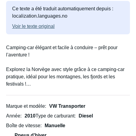
Ce texte a été traduit automatiquement depuis :
localization.languages.no
Voir le texte original
Camping-car élégant et facile à conduire – prêt pour
l'aventure !
Explorez la Norvège avec style grâce à ce camping-car
pratique, idéal pour les montagnes, les fjords et les
festivals !
Aménagé sur un châssis VW Transporter extra long
(classe B), il est facile à conduire et permet de bénéficier
Marque et modèle
VW Transporter
de tarifs réduits pour les péages et les ferries (permis
Année
2010
Type de carburant
Diesel
vert). Son isolation assure un confort optimal toute
Boîte de vitesse
Manuelle
l'année.
Pneus d'hiver