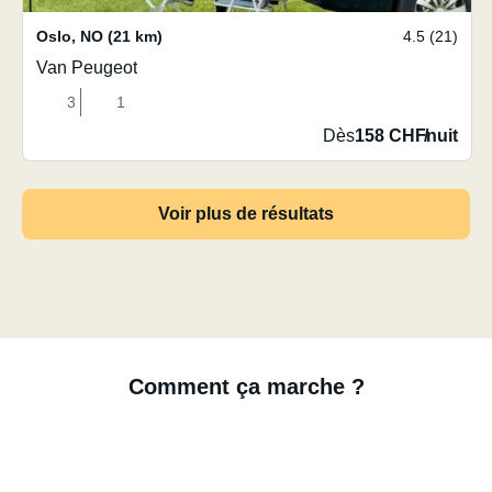
Oslo
,
NO
(21 km)
4.5 (21)
Van Peugeot
3
1
Dès
158 CHF
/
nuit
Voir plus de résultats
Comment ça marche ?