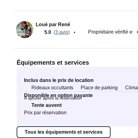
Loué par René
Propriétaire vérifié·e
5.0
(3 avis)
Équipements et services
Inclus dans le prix de location
Rideaux occultants
Place de parking
Clima
Disponible en option payante
À ajouter après la réservation
Tente auvent
Prix par réservation
Tous les équipements et services