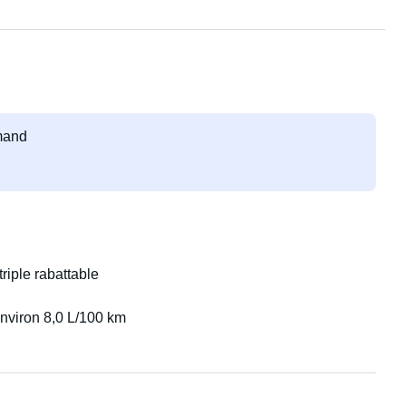
emand
riple rabattable
nviron 8,0 L/100 km
souterrains