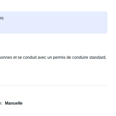
is
sonnes et se conduit avec un permis de conduire standard.
 arrière, GPS, sièges chauffants et chauffage.
t servir de table. Vous pouvez ainsi profiter d'un agréable
l'étage.
e
Manuelle