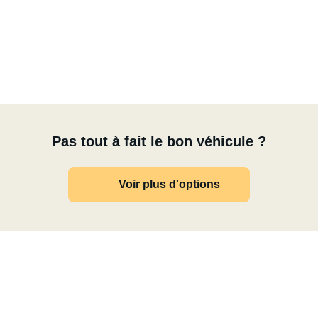
nuits fraîches.
euvent être ajoutées en option.
Pas tout à fait le bon véhicule ?
Voir plus d'options