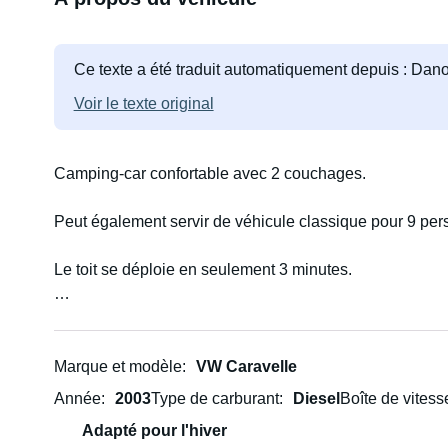
Ce texte a été traduit automatiquement depuis : Dano
Voir le texte original
Camping-car confortable avec 2 couchages.
Peut également servir de véhicule classique pour 9 per
Le toit se déploie en seulement 3 minutes.
Le véhicule est très bien équipé : climatisation avant et
Les sièges arrière sont amovibles et le siège central peu
Marque et modèle
VW Caravelle
moment à l'intérieur le soir, sans gêner les couchages à 
Année
2003
Type de carburant
Diesel
Boîte de vitess
Adapté pour l'hiver
Le plafond arrière est entièrement amovible.