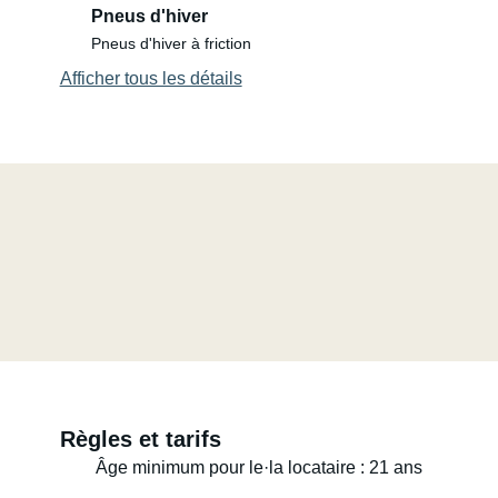
Pneus d'hiver
Un chauffage est également disponible pour les soirées/
Pneus d'hiver à friction
Afficher tous les détails
Une glacière/congélateur, une table et des banquettes p
Règles et tarifs
Âge minimum pour le·la locataire : 21 ans