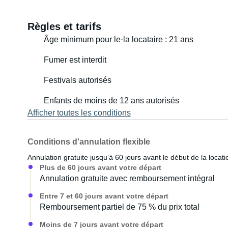
🚰 Évier Boxio avec 5 L d'eau propre et 5 L d'eaux usées
l'extérieur.
Règles et tarifs
Âge minimum pour le·la locataire : 21 ans
💦 Jusqu'à 56 L d'eau potable – Idéal pour les déplacements
En cas de doute sur la potabilité de l'eau, nous pouvons 
Fumer est interdit
🛋 Espace de vie – Sièges confortables, table réglable
Festivals autorisés
rangements.
Enfants de moins de 12 ans autorisés
Afficher toutes les conditions
🛏 Couchage – Un lit gigogne de 160 x 200 cm avec ride
paisibles.
Conditions d'annulation flexible
🌬 Air frais garanti ! – Un lanterneau électrique avec syst
Annulation gratuite jusqu’à 60 jours avant le début de la locati
télécommande et détecteur de pluie est situé juste au-de
Plus de 60 jours avant votre départ
inclus au-dessus de la kitchenette, idéal pour cuisiner !
Annulation gratuite avec remboursement intégral
Entre 7 et 60 jours avant votre départ
🛋 ⚡ Énergie – Batterie lithium 300 Ah, panneaux solai
Remboursement partiel de 75 % du prix total
alimenter tout, du sèche-cheveux à l'ordinateur portabl
réparties dans tout le camping-car.
Moins de 7 jours avant votre départ