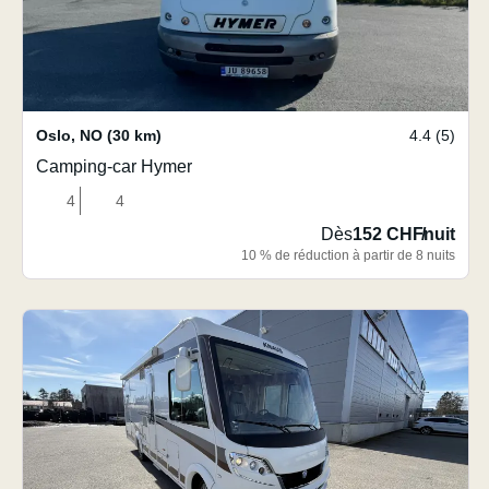
Oslo
,
NO
(30 km)
4.4 (5)
Camping-car Hymer
4
4
Dès
152 CHF
/
nuit
10 % de réduction à partir de 8 nuits