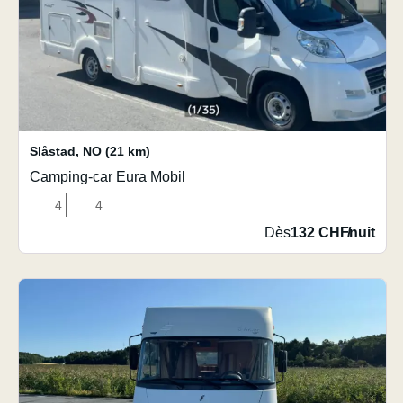
Slåstad
,
NO
(21 km)
Camping-car Eura Mobil
4
4
Dès
132 CHF
/
nuit