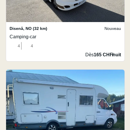
Disenå
,
NO
(32 km)
Nouveau
Camping-car
4
4
Dès
165 CHF
/
nuit