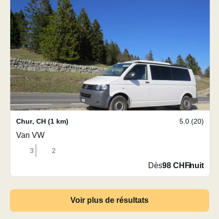
Chur
,
CH
(1 km)
5.0 (20)
Van VW
3
2
Dès
98 CHF
/
nuit
Voir plus de résultats