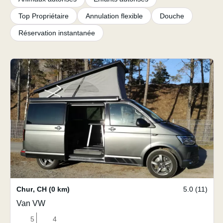
Top Propriétaire
Annulation flexible
Douche
Réservation instantanée
Chur
,
CH
(0 km)
5.0 (11)
Van VW
5
4