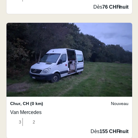
Dès
76 CHF
/
nuit
Chur
,
CH
(0 km)
Nouveau
Van Mercedes
3
2
Dès
155 CHF
/
nuit