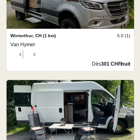
Winterthur
,
CH
(1 km)
5.0 (1)
Van Hymer
4
4
Dès
301 CHF
/
nuit