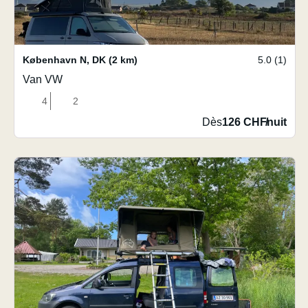
København N
,
DK
(2 km)
5.0 (1)
Van VW
4
2
Dès
126 CHF
/
nuit