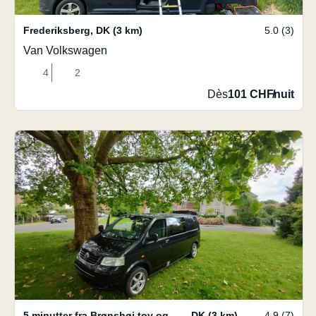
Frederiksberg
,
DK
(3 km)
5.0 (3)
Van Volkswagen
4
2
Dès
101 CHF
/
nuit
5 minutter fra Brønshøj tov og bus plads.
,
DK
(3 km)
4.9 (7)