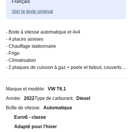
Français
Voir le texte original
- Boite à vitesse automatique et 4x4
- 4 places assises
- Chauffage stationnaire
- Frigo
- Climatisation
- 2 plaques de cuisson à gaz + poele et faitout, couverts,
assiettes, verres, tasses pour 4
- Prise universelle, 220V
- Table à manger intérieure 4 places
Marque et modèle
VW T6.1
- Table à manger extérieur 4 places et 2 fauteuils pliables
Année
2022
Type de carburant
Diesel
+ 2 tabourets
Boîte de vitesse
Automatique
- 4 couchages (2 lits) + housses de protection. Draps non
fournis.
Euro6 - classe
Adapté pour l'hiver
Sur demande: filet pour mettre entre le lit du haut et