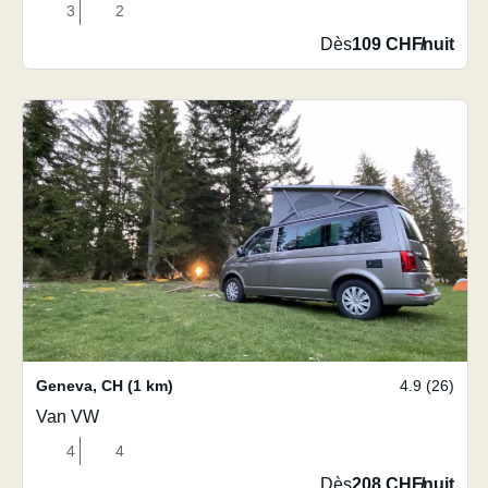
3
2
Dès
109 CHF
/
nuit
Geneva
,
CH
(1 km)
4.9 (26)
Van VW
4
4
Dès
208 CHF
/
nuit