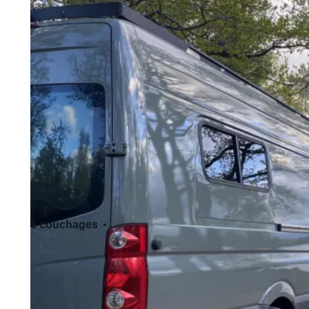
5 couchages
5 siège(s)
Permis de conduire standard - Cat. B
Accepte les animaux de compagnie