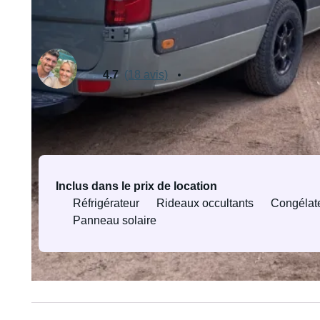
Loué par Stina
Propriétaire vérifié·e
4.7
(18 avis)
Équipements et services
Inclus dans le prix de location
Réfrigérateur
Rideaux occultants
Congélat
Panneau solaire
Tous les équipements et services